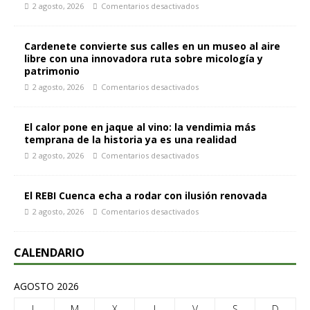
2 agosto, 2026
Comentarios desactivados
Cardenete convierte sus calles en un museo al aire
libre con una innovadora ruta sobre micología y
patrimonio
2 agosto, 2026
Comentarios desactivados
El calor pone en jaque al vino: la vendimia más
temprana de la historia ya es una realidad
2 agosto, 2026
Comentarios desactivados
El REBI Cuenca echa a rodar con ilusión renovada
2 agosto, 2026
Comentarios desactivados
CALENDARIO
AGOSTO 2026
L
M
X
J
V
S
D