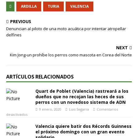
ARDILLA
TURIA
VALENCIA
PREVIOUS
Denuncian al piloto de una moto acuática por intentar atropellar
delfines
NEXT
Kim Jong-un prohíbe los perros como mascota en Corea del Norte
ARTÍCULOS RELACIONADOS
Quart de Poblet (Valencia) rastreará a los
dueños que no recojan las heces de sus
perros con un novedoso sistema de ADN
9 enero, 2020
Luis Segarra
Comentarios
desactivados
Valencia quiere batir dos Récords Guinness
el próximo domingo con un gran evento
solidario