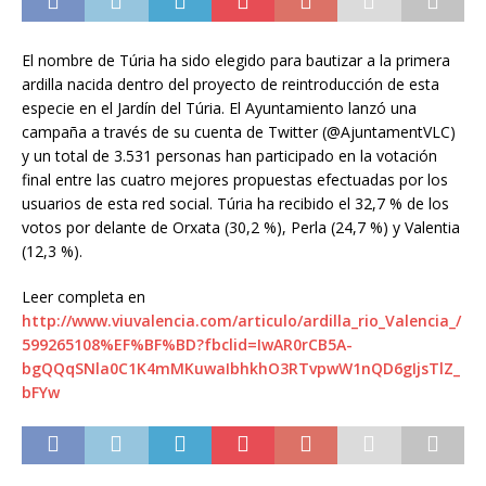
El nombre de Túria ha sido elegido para bautizar a la primera
ardilla nacida dentro del proyecto de reintroducción de esta
especie en el Jardín del Túria. El Ayuntamiento lanzó una
campaña a través de su cuenta de Twitter (@AjuntamentVLC)
y un total de 3.531 personas han participado en la votación
final entre las cuatro mejores propuestas efectuadas por los
usuarios de esta red social. Túria ha recibido el 32,7 % de los
votos por delante de Orxata (30,2 %), Perla (24,7 %) y Valentia
(12,3 %).
Leer completa en
http://www.viuvalencia.com/articulo/ardilla_rio_Valencia_/
599265108%EF%BF%BD?fbclid=IwAR0rCB5A-
bgQQqSNla0C1K4mMKuwaIbhkhO3RTvpwW1nQD6gIjsTlZ_
bFYw