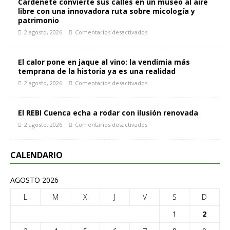
Cardenete convierte sus calles en un museo al aire
libre con una innovadora ruta sobre micología y
patrimonio
2 agosto, 2026
Comentarios desactivados
El calor pone en jaque al vino: la vendimia más
temprana de la historia ya es una realidad
2 agosto, 2026
Comentarios desactivados
El REBI Cuenca echa a rodar con ilusión renovada
2 agosto, 2026
Comentarios desactivados
CALENDARIO
AGOSTO 2026
L
M
X
J
V
S
D
1
2