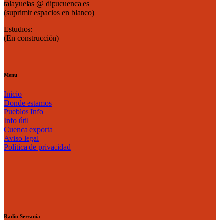
talayuelas @ dipucuenca.es
(suprimir espacios en blanco)
Estudios:
(En construcción)
Menu
Inicio
Donde estamos
Pueblos Info
Info útil
Cuenca exporta
Aviso legal
Política de privacidad
Radio Serranía