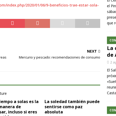
El Ce
om/index.php/2020/01/06/9-beneficios-trae-estar-sola-
el Pi
sábad
prese
que r
CO
La 
NEXT
de 
areas
Mercurio y pescado: recomendaciones de consumo
2 a
El Sa
próxi
«Sueñ
reuni
Cast
iempo a solas es la
La soledad también puede
manera de
sentirse como paz
CO
ar, incluso si eres
absoluta