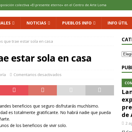
xposición colectiva «El presente eterno» en el Centro de Arte Loma
ALES
NOTICIAS
PUEBLOS INFO
INFO ÚTIL
cenario de Aliaguilla
COMARCA
us calles en un museo al aire libre con una innovadora ruta sobre
CAT
os que trae estar sola en casa
ae estar sola en casa
 al vino: la vendimia más temprana de la historia ya es una realidad
PUB
oría
Comentarios desactivados
 rodar con ilusión renovada
DEPORTE
CO
Lan
exp
grandes beneficios que seguro disfrutarás muchísimo.
pre
idad es totalmente gratificante. No habrá nadie que pueda
de 
ñarte.
2 a
nos de los beneficios de vivir solo.