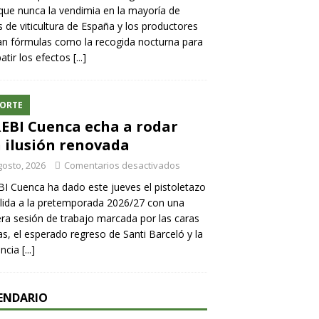
ue nunca la vendimia en la mayoría de
 de viticultura de España y los productores
n fórmulas como la recogida nocturna para
tir los efectos
[...]
ORTE
REBI Cuenca echa a rodar
 ilusión renovada
gosto, 2026
Comentarios desactivados
BI Cuenca ha dado este jueves el pistoletazo
lida a la pretemporada 2026/27 con una
ra sesión de trabajo marcada por las caras
s, el esperado regreso de Santi Barceló y la
encia
[...]
ENDARIO