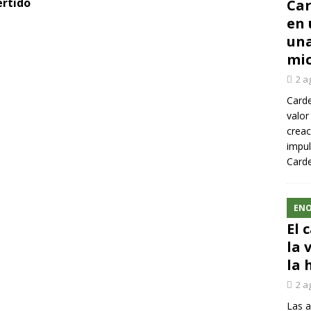
ertido
Car
en 
una
mic
2 a
Carde
valor
creac
impul
Carde
ENO
El 
la 
la 
2 a
Las a