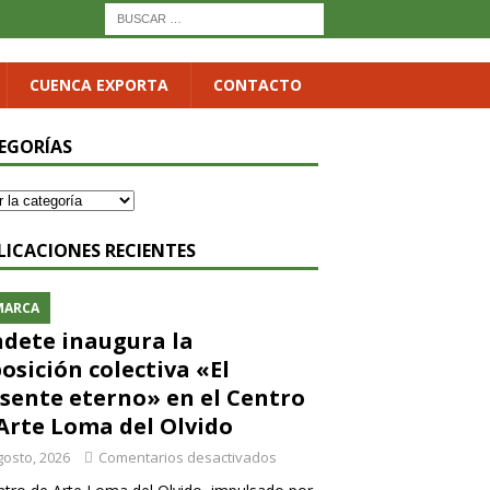
CUENCA EXPORTA
CONTACTO
EGORÍAS
LICACIONES RECIENTES
MARCA
dete inaugura la
osición colectiva «El
sente eterno» en el Centro
Arte Loma del Olvido
gosto, 2026
Comentarios desactivados