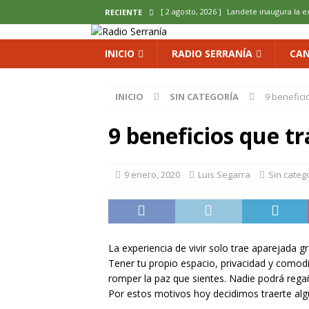
[ 2 agosto, 2026 ]
Landete inaugura la e
RECIENTE
del Olvido
COMARCA
INICIO
RADIO SERRANÍA
CAN
[ 2 agosto, 2026 ]
La copla se sube al es
[ 2 agosto, 2026 ]
Cardenete convierte s
INICIO
SIN CATEGORÍA
9 benefici
micología y patrimonio
COMARCA
9 beneficios que tr
[ 2 agosto, 2026 ]
El calor pone en jaque
ENOLOGIA
9 enero, 2020
Luis Segarra
Sin categ
[ 2 agosto, 2026 ]
El REBI Cuenca echa a
La experiencia de vivir solo trae aparejada 
Tener tu propio espacio, privacidad y comod
romper la paz que sientes. Nadie podrá rega
Por estos motivos hoy decidimos traerte algu