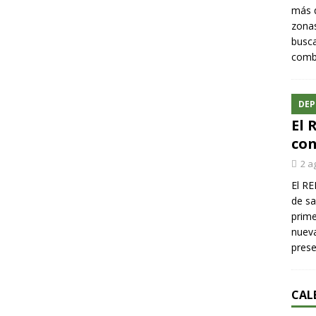
más q
zonas
busca
comba
DEP
El 
con
2 a
El RE
de sa
prime
nueva
pres
CAL