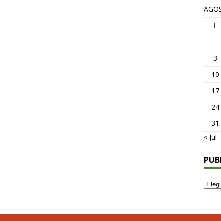
AGOS
L
3
10
17
24
31
« Jul
PUB