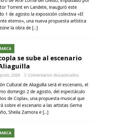
ntro de Arte Loma del Olvido, impulsado por
ntor Torrent en Landete, inauguró este
o 1 de agosto la exposición colectiva «El
nte eterno», una nueva propuesta artística
eúne la obra de
[...]
MARCA
copla se sube al escenario
Aliaguilla
gosto, 2026
Comentarios desactivados
lón Cultural de Aliaguilla será el escenario, el
mo domingo 2 de agosto, del espectáculo
os de Copla», una propuesta musical que
rá sobre el escenario a las artistas Gema
año, Sheila Zamora e
[...]
MARCA