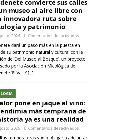
denete convierte sus calles
un museo al aire libre con
 innovadora ruta sobre
ología y patrimonio
gosto, 2026
Comentarios desactivados
nete dará un paso más en la puesta en
 de su patrimonio natural y cultural con la
ión de ‘Del Museo al Bosque’, un proyecto
sado por la Asociación Micológica de
nete ‘El Valle’
[...]
LOGIA
calor pone en jaque al vino:
vendimia más temprana de
historia ya es una realidad
gosto, 2026
Comentarios desactivados
ltas temperaturas van a obligar a adelantar