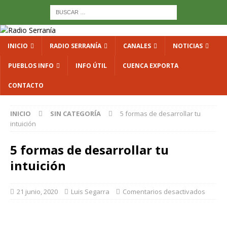
INICIO
RADIO SERRANÍA
CANALES
NOTICIAS
PUEBLOS INFO
INFO ÚTIL
CUENCA EXPORTA
CONTACTO
INICIO
SIN CATEGORÍA
5 formas de desarrollar tu
intuición
5 formas de desarrollar tu
intuición
21 junio, 2020
Luis Segarra
Comentarios desactivados