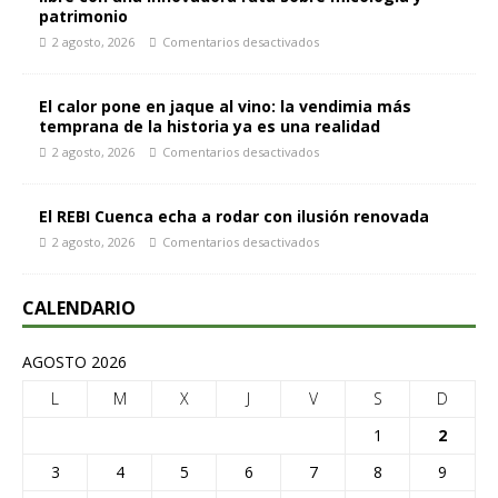
patrimonio
2 agosto, 2026
Comentarios desactivados
El calor pone en jaque al vino: la vendimia más
temprana de la historia ya es una realidad
2 agosto, 2026
Comentarios desactivados
El REBI Cuenca echa a rodar con ilusión renovada
2 agosto, 2026
Comentarios desactivados
CALENDARIO
AGOSTO 2026
L
M
X
J
V
S
D
1
2
3
4
5
6
7
8
9