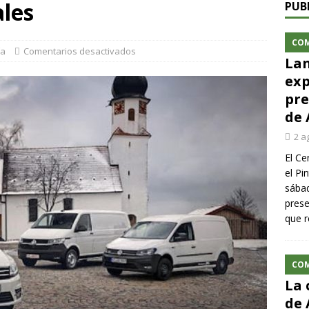
ales
PUB
CO
ía
Comentarios desactivados
Lan
exp
pre
de 
2 a
El Ce
el Pi
sábad
prese
que r
CO
La 
de 