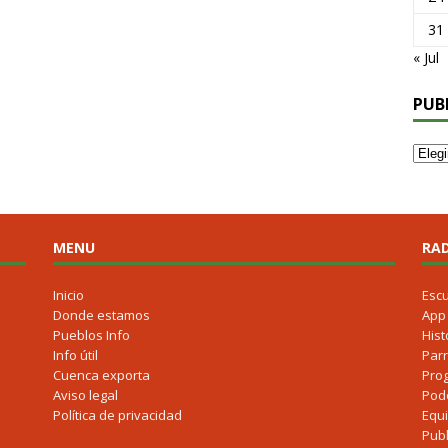
31
« Jul
PUB
MENU
RAD
Inicio
Esc
Donde estamos
App
Pueblos Info
Hist
Info útil
Parr
Cuenca exporta
Pro
Aviso legal
Pod
Política de privacidad
Equ
Publ