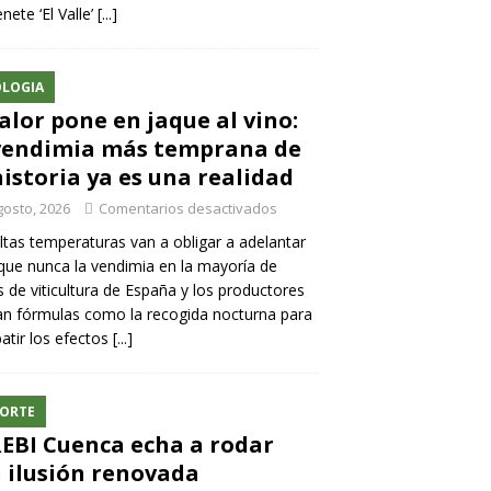
nete ‘El Valle’
[...]
LOGIA
calor pone en jaque al vino:
vendimia más temprana de
historia ya es una realidad
gosto, 2026
Comentarios desactivados
ltas temperaturas van a obligar a adelantar
ue nunca la vendimia en la mayoría de
 de viticultura de España y los productores
n fórmulas como la recogida nocturna para
tir los efectos
[...]
ORTE
REBI Cuenca echa a rodar
 ilusión renovada