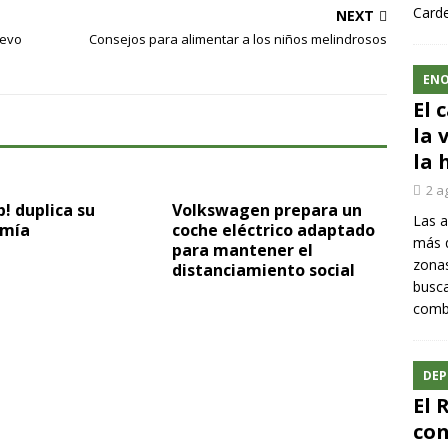
Carde
NEXT
uevo
Consejos para alimentar a los niños melindrosos
ENO
El 
la 
la 
2 a
! duplica su
Volkswagen prepara un
Las a
mía
coche eléctrico adaptado
más q
para mantener el
zonas
distanciamiento social
busca
comba
DEP
El 
con