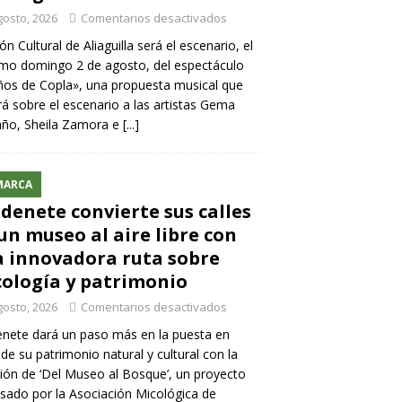
gosto, 2026
Comentarios desactivados
lón Cultural de Aliaguilla será el escenario, el
mo domingo 2 de agosto, del espectáculo
os de Copla», una propuesta musical que
rá sobre el escenario a las artistas Gema
año, Sheila Zamora e
[...]
MARCA
denete convierte sus calles
un museo al aire libre con
 innovadora ruta sobre
ología y patrimonio
gosto, 2026
Comentarios desactivados
nete dará un paso más en la puesta en
 de su patrimonio natural y cultural con la
ión de ‘Del Museo al Bosque’, un proyecto
sado por la Asociación Micológica de