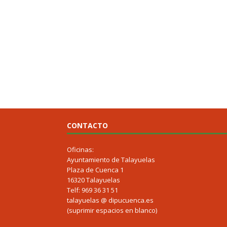
CONTACTO
Oficinas:
Ayuntamiento de Talayuelas
Plaza de Cuenca 1
16320 Talayuelas
Telf: 969 36 31 51
talayuelas @ dipucuenca.es
(suprimir espacios en blanco)