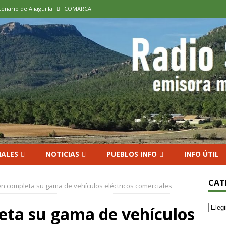
cenario de Aliaguilla
COMARCA
us calles en un museo al aire libre con una innovadora ruta sobre
 al vino: la vendimia más temprana de la historia ya es una realidad
 rodar con ilusión renovada
DEPORTE
xposición colectiva «El presente eterno» en el Centro de Arte Loma
ALES
NOTICIAS
PUEBLOS INFO
INFO ÚTIL
CAT
n completa su gama de vehículos eléctricos comerciales
ta su gama de vehículos