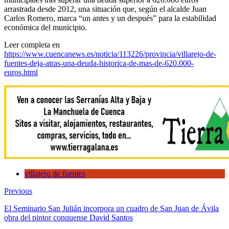
arrastrada desde 2012, una situación que, según el alcalde Juan
Carlos Romero, marca “un antes y un después” para la estabilidad
económica del municipio.
Leer completa en
https://www.cuencanews.es/noticia/113226/provincia/villarejo-de-
fuentes-deja-atras-una-deuda-historica-de-mas-de-620.000-
euros.html
villajero de fuentes
Previous
El Seminario San Julián incorpora un cuadro de San Juan de Ávila
obra del pintor conquense David Santos