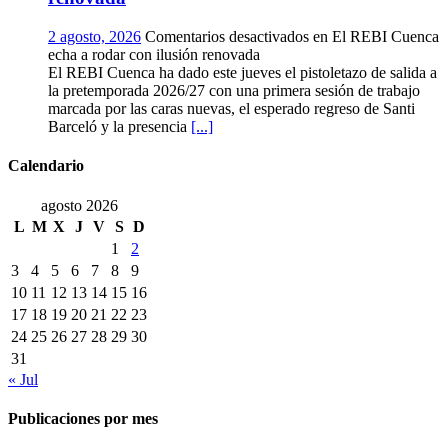
2 agosto, 2026
Comentarios desactivados
en El REBI Cuenca
echa a rodar con ilusión renovada
El REBI Cuenca ha dado este jueves el pistoletazo de salida a
la pretemporada 2026/27 con una primera sesión de trabajo
marcada por las caras nuevas, el esperado regreso de Santi
Barceló y la presencia
[...]
Calendario
agosto 2026
L
M
X
J
V
S
D
1
2
3
4
5
6
7
8
9
10
11
12
13
14
15
16
17
18
19
20
21
22
23
24
25
26
27
28
29
30
31
« Jul
Publicaciones por mes