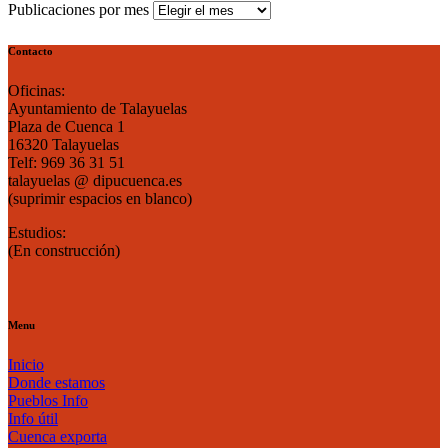
Publicaciones por mes
Contacto
Oficinas:
Ayuntamiento de Talayuelas
Plaza de Cuenca 1
16320 Talayuelas
Telf: 969 36 31 51
talayuelas @ dipucuenca.es
(suprimir espacios en blanco)
Estudios:
(En construcción)
Menu
Inicio
Donde estamos
Pueblos Info
Info útil
Cuenca exporta