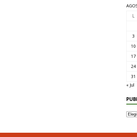
AGOS
L
3
10
17
24
31
« Jul
PUB