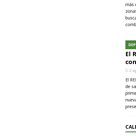
más q
zonas
busca
comba
DEP
El 
con
2 a
El RE
de sa
prime
nueva
pres
CAL