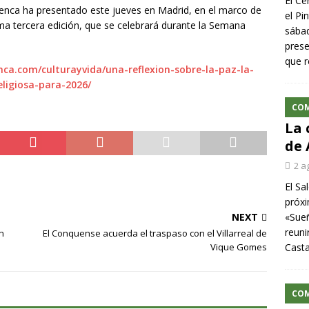
El Ce
nca ha presentado este jueves en Madrid, en el marco de
el Pi
ima tercera edición, que se celebrará durante la Semana
sábad
prese
que r
ca.com/culturayvida/una-reflexion-sobre-la-paz-la-
ligiosa-para-2026/
CO
La 
de 
2 a
El Sa
próxi
NEXT
«Sueñ
reuni
un
El Conquense acuerda el traspaso con el Villarreal de
Vique Gomes
Cast
CO