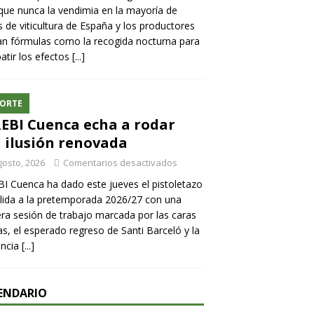
ue nunca la vendimia en la mayoría de
 de viticultura de España y los productores
n fórmulas como la recogida nocturna para
tir los efectos
[...]
ORTE
REBI Cuenca echa a rodar
 ilusión renovada
gosto, 2026
Comentarios desactivados
BI Cuenca ha dado este jueves el pistoletazo
lida a la pretemporada 2026/27 con una
ra sesión de trabajo marcada por las caras
s, el esperado regreso de Santi Barceló y la
encia
[...]
ENDARIO