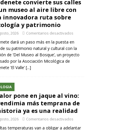
denete convierte sus calles
un museo al aire libre con
 innovadora ruta sobre
ología y patrimonio
gosto, 2026
Comentarios desactivados
nete dará un paso más en la puesta en
 de su patrimonio natural y cultural con la
ión de ‘Del Museo al Bosque’, un proyecto
sado por la Asociación Micológica de
nete ‘El Valle’
[...]
LOGIA
calor pone en jaque al vino:
vendimia más temprana de
historia ya es una realidad
gosto, 2026
Comentarios desactivados
ltas temperaturas van a obligar a adelantar