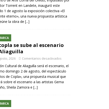
ntro de Arte Loma del Olvido, impulsado por
ntor Torrent en Landete, inauguró este
o 1 de agosto la exposición colectiva «El
nte eterno», una nueva propuesta artística
eúne la obra de
[...]
MARCA
copla se sube al escenario
Aliaguilla
gosto, 2026
Comentarios desactivados
lón Cultural de Aliaguilla será el escenario, el
mo domingo 2 de agosto, del espectáculo
os de Copla», una propuesta musical que
rá sobre el escenario a las artistas Gema
año, Sheila Zamora e
[...]
MARCA