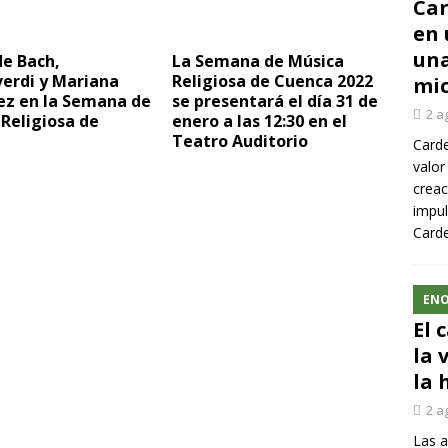
Car
en 
una
de Bach,
La Semana de Música
erdi y Mariana
Religiosa de Cuenca 2022
mic
ez en la Semana de
se presentará el día 31 de
2 a
Religiosa de
enero a las 12:30 en el
Teatro Auditorio
Carde
valor
creac
impul
Carde
ENO
El 
la 
la 
2 a
Las a