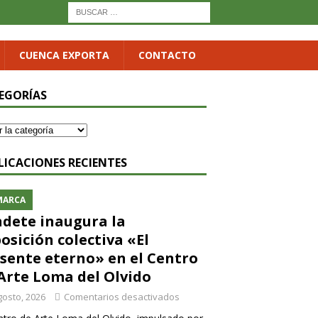
CUENCA EXPORTA
CONTACTO
EGORÍAS
LICACIONES RECIENTES
MARCA
dete inaugura la
osición colectiva «El
sente eterno» en el Centro
Arte Loma del Olvido
gosto, 2026
Comentarios desactivados