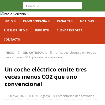
INICIO
RADIO SERRANÍA
CANALES
NOTICIAS
PUEBLOS INFO
INFO ÚTIL
CUENCA EXPORTA
CONTACTO
INICIO
SIN CATEGORÍA
Un coche eléctrico emite tres
veces menos CO2 que uno convencional
Un coche eléctrico emite tres
veces menos CO2 que uno
convencional
1 mayo, 2020
Luis Segarra
Comentarios desactivados