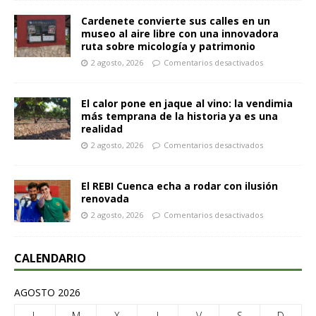
Cardenete convierte sus calles en un
museo al aire libre con una innovadora
ruta sobre micología y patrimonio
2 agosto, 2026
Comentarios desactivados
El calor pone en jaque al vino: la vendimia
más temprana de la historia ya es una
realidad
2 agosto, 2026
Comentarios desactivados
El REBI Cuenca echa a rodar con ilusión
renovada
2 agosto, 2026
Comentarios desactivados
CALENDARIO
AGOSTO 2026
L
M
X
J
V
S
D