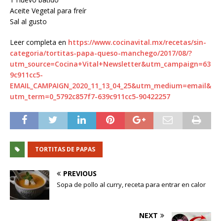
Aceite Vegetal para freír
Sal al gusto
Leer completa en
https://www.cocinavital.mx/recetas/sin-
categoria/tortitas-papa-queso-manchego/2017/08/?
utm_source=Cocina+Vital+Newsletter&utm_campaign=63
9c911cc5-
EMAIL_CAMPAIGN_2020_11_13_04_25&utm_medium=email&
utm_term=0_5792c857f7-639c911cc5-90422257
TORTITAS DE PAPAS
PREVIOUS
Sopa de pollo al curry, receta para entrar en calor
NEXT