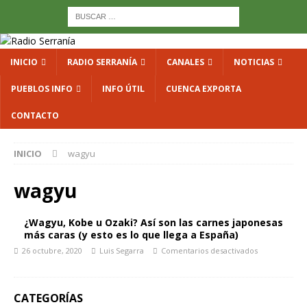
INICIO
RADIO SERRANÍA
CANALES
NOTICIAS
PUEBLOS INFO
INFO ÚTIL
CUENCA EXPORTA
CONTACTO
INICIO
wagyu
wagyu
¿Wagyu, Kobe u Ozaki? Así son las carnes japonesas
más caras (y esto es lo que llega a España)
26 octubre, 2020
Luis Segarra
Comentarios desactivados
CATEGORÍAS