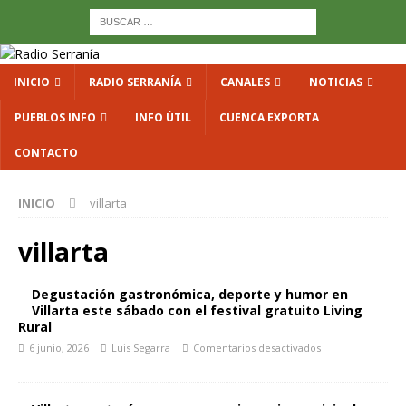
INICIO
RADIO SERRANÍA
CANALES
NOTICIAS
PUEBLOS INFO
INFO ÚTIL
CUENCA EXPORTA
CONTACTO
INICIO
villarta
villarta
Degustación gastronómica, deporte y humor en
Villarta este sábado con el festival gratuito Living
Rural
6 junio, 2026
Luis Segarra
Comentarios desactivados