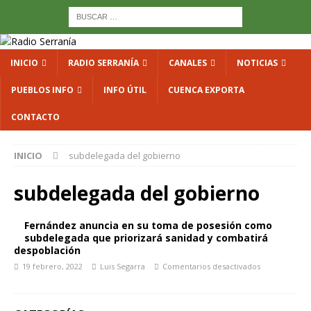
INICIO
RADIO SERRANÍA
CANALES
NOTICIAS
PUEBLOS INFO
INFO ÚTIL
CUENCA EXPORTA
CONTACTO
INICIO
subdelegada del gobierno
subdelegada del gobierno
Fernández anuncia en su toma de posesión como
subdelegada que priorizará sanidad y combatirá
despoblación
19 febrero, 2022
Luis Segarra
Comentarios desactivados