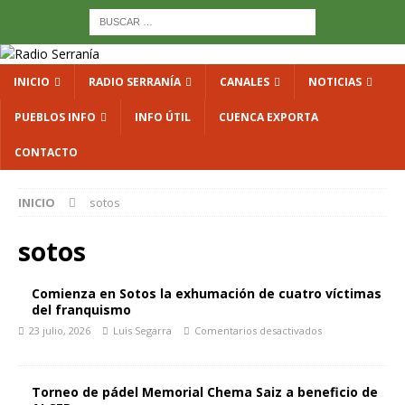
INICIO
RADIO SERRANÍA
CANALES
NOTICIAS
PUEBLOS INFO
INFO ÚTIL
CUENCA EXPORTA
CONTACTO
INICIO
sotos
sotos
Comienza en Sotos la exhumación de cuatro víctimas
del franquismo
23 julio, 2026
Luis Segarra
Comentarios desactivados
Torneo de pádel Memorial Chema Saiz a beneficio de