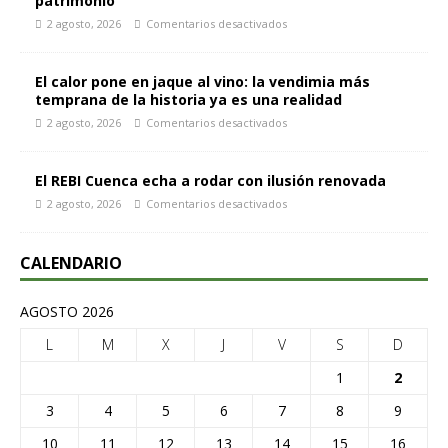
patrimonio
2 agosto, 2026
Comentarios desactivados
El calor pone en jaque al vino: la vendimia más
temprana de la historia ya es una realidad
2 agosto, 2026
Comentarios desactivados
El REBI Cuenca echa a rodar con ilusión renovada
2 agosto, 2026
Comentarios desactivados
CALENDARIO
AGOSTO 2026
L
M
X
J
V
S
D
1
2
3
4
5
6
7
8
9
10
11
12
13
14
15
16