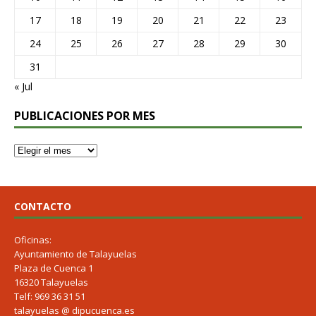
17
18
19
20
21
22
23
24
25
26
27
28
29
30
31
« Jul
PUBLICACIONES POR MES
CONTACTO
Oficinas:
Ayuntamiento de Talayuelas
Plaza de Cuenca 1
16320 Talayuelas
Telf: 969 36 31 51
talayuelas @ dipucuenca.es