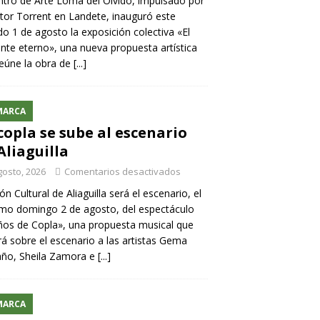
ntro de Arte Loma del Olvido, impulsado por
ntor Torrent en Landete, inauguró este
o 1 de agosto la exposición colectiva «El
nte eterno», una nueva propuesta artística
eúne la obra de
[...]
MARCA
copla se sube al escenario
Aliaguilla
gosto, 2026
Comentarios desactivados
lón Cultural de Aliaguilla será el escenario, el
mo domingo 2 de agosto, del espectáculo
os de Copla», una propuesta musical que
rá sobre el escenario a las artistas Gema
año, Sheila Zamora e
[...]
MARCA