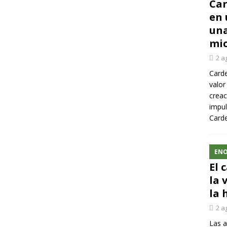
Car
en 
una
mic
2 a
Carde
valor
creac
impul
Carde
ENO
El 
la 
la 
2 a
Las a