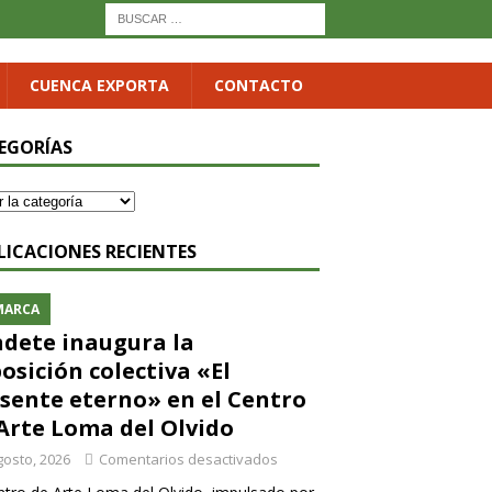
CUENCA EXPORTA
CONTACTO
EGORÍAS
LICACIONES RECIENTES
MARCA
dete inaugura la
osición colectiva «El
sente eterno» en el Centro
Arte Loma del Olvido
gosto, 2026
Comentarios desactivados