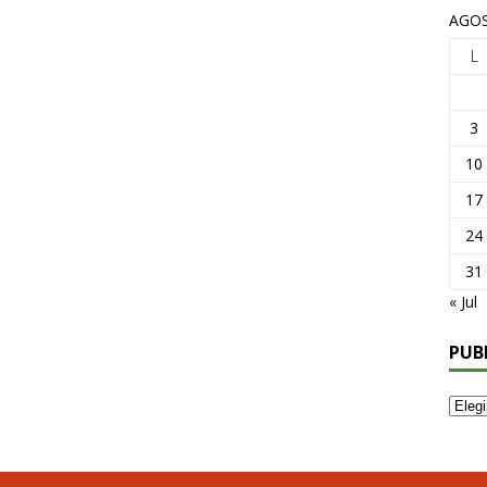
AGOS
L
3
10
17
24
31
« Jul
PUB