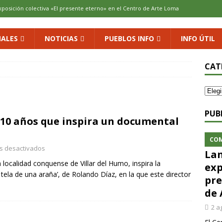
xposición colectiva «El presente eterno» en el Centro de Arte Loma
ALES
NOTICIAS
PUEBLOS INFO
INFO ÚTIL
cenario de Aliaguilla
COMARCA
us calles en un museo al aire libre con una innovadora ruta sobre
CAT
 al vino: la vendimia más temprana de la historia ya es una realidad
PUB
110 años que inspira un documental
 rodar con ilusión renovada
DEPORTE
CO
s desactivados
Lan
ocalidad conquense de Villar del Humo, inspira la
exp
tela de una araña’, de Rolando Díaz, en la que este director
pre
de 
2 a