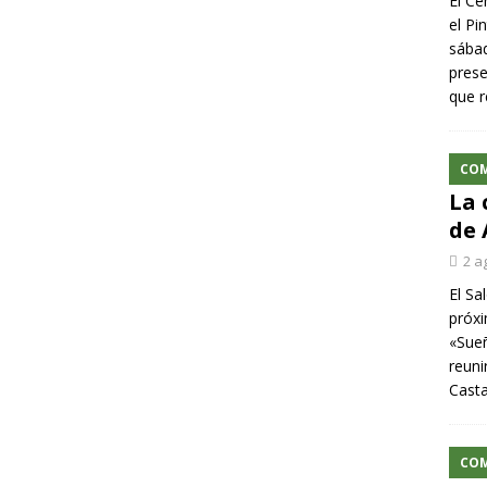
El Ce
el Pi
sábad
prese
que r
CO
La 
de 
2 a
El Sa
próxi
«Sueñ
reuni
Cast
CO