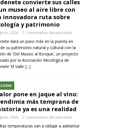
denete convierte sus calles
un museo al aire libre con
 innovadora ruta sobre
ología y patrimonio
gosto, 2026
Comentarios desactivados
nete dará un paso más en la puesta en
 de su patrimonio natural y cultural con la
ión de ‘Del Museo al Bosque’, un proyecto
sado por la Asociación Micológica de
nete ‘El Valle’
[...]
LOGIA
calor pone en jaque al vino:
vendimia más temprana de
historia ya es una realidad
gosto, 2026
Comentarios desactivados
ltas temperaturas van a obligar a adelantar