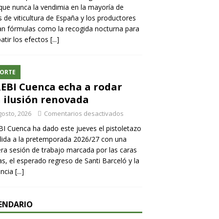
ue nunca la vendimia en la mayoría de
 de viticultura de España y los productores
n fórmulas como la recogida nocturna para
tir los efectos
[...]
ORTE
REBI Cuenca echa a rodar
 ilusión renovada
gosto, 2026
Comentarios desactivados
BI Cuenca ha dado este jueves el pistoletazo
lida a la pretemporada 2026/27 con una
ra sesión de trabajo marcada por las caras
s, el esperado regreso de Santi Barceló y la
encia
[...]
ENDARIO