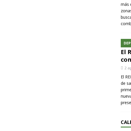
más q
zonas
busca
comba
DEP
El 
con
2 a
El RE
de sa
prime
nueva
pres
CAL