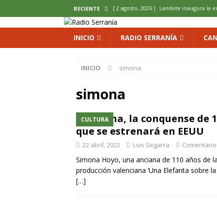
[ 2 agosto, 2026 ]
Landete inaugura la e
RECIENTE
del Olvido
COMARCA
INICIO
RADIO SERRANÍA
CAN
[ 2 agosto, 2026 ]
La copla se sube al es
[ 2 agosto, 2026 ]
Cardenete convierte s
INICIO
simona
micología y patrimonio
COMARCA
simona
[ 2 agosto, 2026 ]
El calor pone en jaque
ENOLOGIA
Simona, la conquense de 
CULTURA
[ 2 agosto, 2026 ]
El REBI Cuenca echa a
que se estrenará en EEUU
22 abril, 2022
Luis Segarra
Comentario
Simona Hoyo, una anciana de 110 años de la l
producción valenciana ‘Una Elefanta sobre la 
[…]