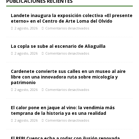
PUBLICACIONES RECIENTES
Landete inaugura la exposición colectiva «El presente
eterno» en el Centro de Arte Loma del Olvido
2 agosto, 2026
Comentarios desactivados
La copla se sube al escenario de Aliaguilla
2 agosto, 2026
Comentarios desactivados
Cardenete convierte sus calles en un museo al aire
libre con una innovadora ruta sobre micología y
patrimonio
2 agosto, 2026
Comentarios desactivados
El calor pone en jaque al vino: la vendimia más
temprana de la historia ya es una realidad
2 agosto, 2026
Comentarios desactivados
El REBI Cuenca echa a rodar con ilusión renovada