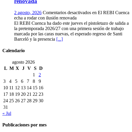
renovada
2 agosto, 2026
Comentarios desactivados
en El REBI Cuenca
echa a rodar con ilusión renovada
El REBI Cuenca ha dado este jueves el pistoletazo de salida a
la pretemporada 2026/27 con una primera sesión de trabajo
marcada por las caras nuevas, el esperado regreso de Santi
Barceló y la presencia
[...]
Calendario
agosto 2026
L
M
X
J
V
S
D
1
2
3
4
5
6
7
8
9
10
11
12
13
14
15
16
17
18
19
20
21
22
23
24
25
26
27
28
29
30
31
« Jul
Publicaciones por mes