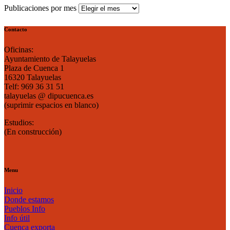
Publicaciones por mes
Contacto
Oficinas:
Ayuntamiento de Talayuelas
Plaza de Cuenca 1
16320 Talayuelas
Telf: 969 36 31 51
talayuelas @ dipucuenca.es
(suprimir espacios en blanco)
Estudios:
(En construcción)
Menu
Inicio
Donde estamos
Pueblos Info
Info útil
Cuenca exporta