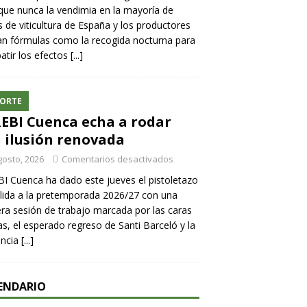
ue nunca la vendimia en la mayoría de
 de viticultura de España y los productores
n fórmulas como la recogida nocturna para
tir los efectos
[...]
ORTE
REBI Cuenca echa a rodar
 ilusión renovada
gosto, 2026
Comentarios desactivados
BI Cuenca ha dado este jueves el pistoletazo
lida a la pretemporada 2026/27 con una
ra sesión de trabajo marcada por las caras
s, el esperado regreso de Santi Barceló y la
encia
[...]
ENDARIO