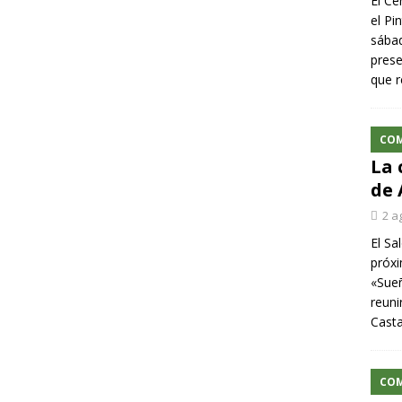
El Ce
el Pi
sábad
prese
que r
CO
La 
de 
2 a
El Sa
próxi
«Sueñ
reuni
Cast
CO