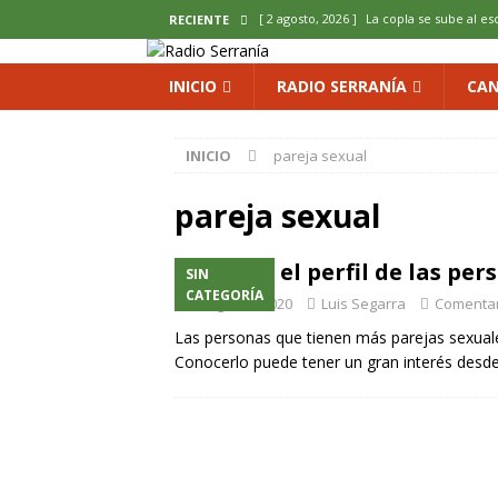
[ 2 agosto, 2026 ]
La copla se sube al es
RECIENTE
[ 2 agosto, 2026 ]
Cardenete convierte s
INICIO
RADIO SERRANÍA
CAN
micología y patrimonio
COMARCA
[ 2 agosto, 2026 ]
El calor pone en jaque
INICIO
pareja sexual
ENOLOGIA
pareja sexual
[ 2 agosto, 2026 ]
El REBI Cuenca echa a
[ 2 agosto, 2026 ]
Landete inaugura la e
Este es el perfil de las p
SIN
del Olvido
COMARCA
CATEGORÍA
26 agosto, 2020
Luis Segarra
Comentar
Las personas que tienen más parejas sexuales 
Conocerlo puede tener un gran interés desde 