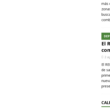
más q
zonas
busca
comba
DEP
El 
con
2 a
El RE
de sa
prime
nueva
pres
CAL