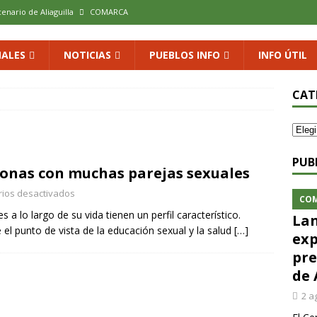
cenario de Aliaguilla
COMARCA
us calles en un museo al aire libre con una innovadora ruta sobre
ALES
NOTICIAS
PUEBLOS INFO
INFO ÚTIL
 al vino: la vendimia más temprana de la historia ya es una realidad
CAT
 rodar con ilusión renovada
DEPORTE
xposición colectiva «El presente eterno» en el Centro de Arte Loma
PUB
ersonas con muchas parejas sexuales
ios desactivados
CO
a lo largo de su vida tienen un perfil característico.
Lan
el punto de vista de la educación sexual y la salud
[…]
exp
pre
de 
2 a