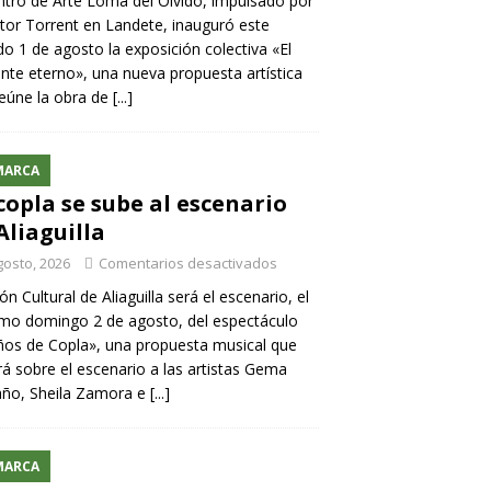
ntro de Arte Loma del Olvido, impulsado por
ntor Torrent en Landete, inauguró este
o 1 de agosto la exposición colectiva «El
nte eterno», una nueva propuesta artística
eúne la obra de
[...]
MARCA
copla se sube al escenario
Aliaguilla
gosto, 2026
Comentarios desactivados
lón Cultural de Aliaguilla será el escenario, el
mo domingo 2 de agosto, del espectáculo
os de Copla», una propuesta musical que
rá sobre el escenario a las artistas Gema
año, Sheila Zamora e
[...]
MARCA