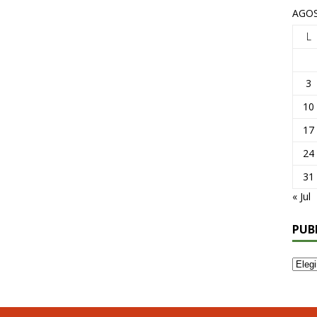
AGOS
L
3
10
17
24
31
« Jul
PUB