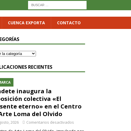
CUENCA EXPORTA
CONTACTO
EGORÍAS
LICACIONES RECIENTES
MARCA
dete inaugura la
osición colectiva «El
sente eterno» en el Centro
Arte Loma del Olvido
gosto, 2026
Comentarios desactivados