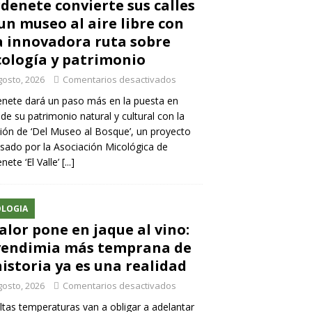
denete convierte sus calles
un museo al aire libre con
 innovadora ruta sobre
ología y patrimonio
gosto, 2026
Comentarios desactivados
nete dará un paso más en la puesta en
 de su patrimonio natural y cultural con la
ión de ‘Del Museo al Bosque’, un proyecto
sado por la Asociación Micológica de
nete ‘El Valle’
[...]
LOGIA
calor pone en jaque al vino:
vendimia más temprana de
historia ya es una realidad
gosto, 2026
Comentarios desactivados
ltas temperaturas van a obligar a adelantar