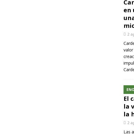
Car
en 
una
mic
2 a
Carde
valor
creac
impul
Carde
ENO
El 
la 
la 
2 a
Las a