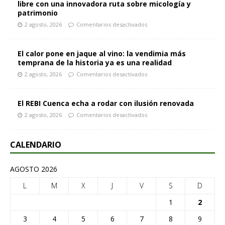
libre con una innovadora ruta sobre micología y
patrimonio
2 agosto, 2026
Comentarios desactivados
El calor pone en jaque al vino: la vendimia más
temprana de la historia ya es una realidad
2 agosto, 2026
Comentarios desactivados
El REBI Cuenca echa a rodar con ilusión renovada
2 agosto, 2026
Comentarios desactivados
CALENDARIO
AGOSTO 2026
L
M
X
J
V
S
D
1
2
3
4
5
6
7
8
9