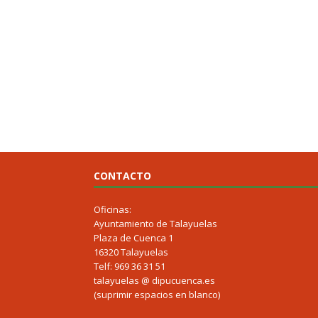
CONTACTO
Oficinas:
Ayuntamiento de Talayuelas
Plaza de Cuenca 1
16320 Talayuelas
Telf: 969 36 31 51
talayuelas @ dipucuenca.es
(suprimir espacios en blanco)