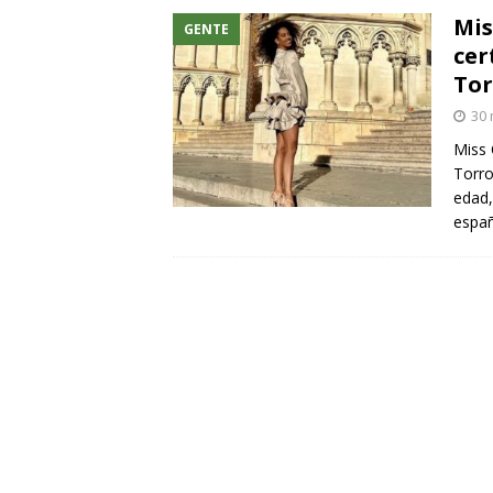
Mis
GENTE
cer
Tor
30 
Miss 
Torro
edad,
españ