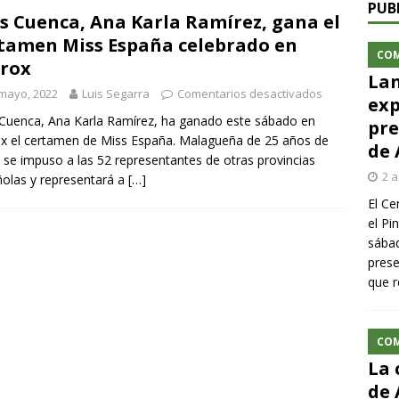
PUB
s Cuenca, Ana Karla Ramírez, gana el
tamen Miss España celebrado en
CO
rox
Lan
mayo, 2022
Luis Segarra
Comentarios desactivados
exp
Cuenca, Ana Karla Ramírez, ha ganado este sábado en
pre
x el certamen de Miss España. Malagueña de 25 años de
de 
 se impuso a las 52 representantes de otras provincias
2 a
olas y representará a
[…]
El Ce
el Pi
sábad
prese
que r
CO
La 
de 