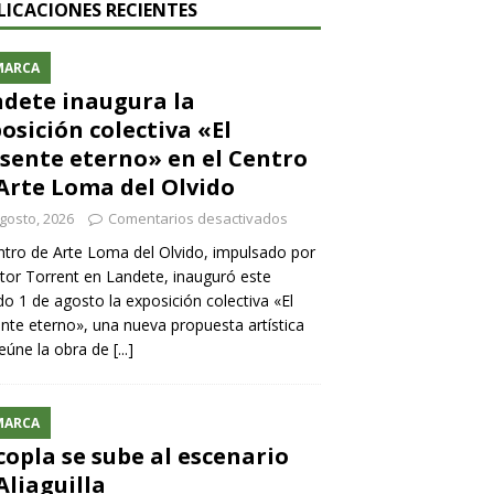
LICACIONES RECIENTES
MARCA
dete inaugura la
osición colectiva «El
sente eterno» en el Centro
Arte Loma del Olvido
gosto, 2026
Comentarios desactivados
ntro de Arte Loma del Olvido, impulsado por
ntor Torrent en Landete, inauguró este
o 1 de agosto la exposición colectiva «El
nte eterno», una nueva propuesta artística
eúne la obra de
[...]
MARCA
copla se sube al escenario
Aliaguilla