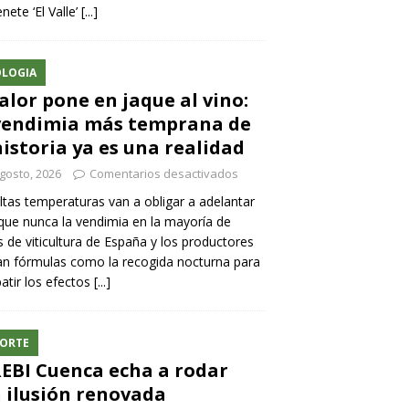
nete ‘El Valle’
[...]
LOGIA
calor pone en jaque al vino:
vendimia más temprana de
historia ya es una realidad
gosto, 2026
Comentarios desactivados
ltas temperaturas van a obligar a adelantar
ue nunca la vendimia en la mayoría de
 de viticultura de España y los productores
n fórmulas como la recogida nocturna para
tir los efectos
[...]
ORTE
REBI Cuenca echa a rodar
 ilusión renovada