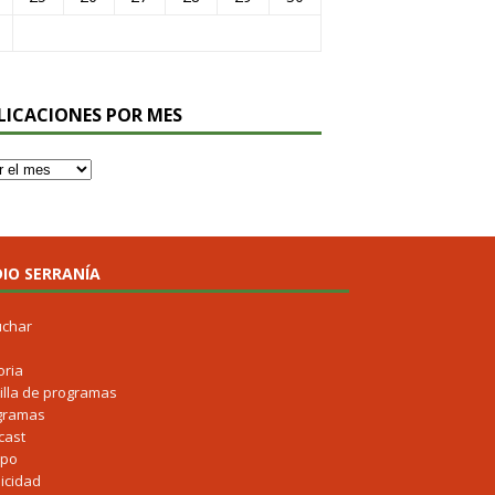
LICACIONES POR MES
IO SERRANÍA
uchar
oria
illa de programas
gramas
cast
ipo
icidad