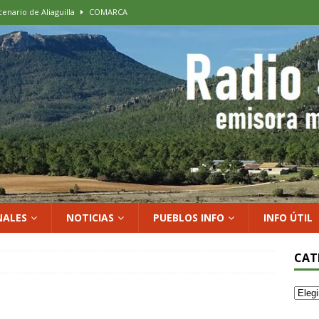
cenario de Aliaguilla
COMARCA
us calles en un museo al aire libre con una innovadora ruta sobre
 al vino: la vendimia más temprana de la historia ya es una realidad
 rodar con ilusión renovada
DEPORTE
xposición colectiva «El presente eterno» en el Centro de Arte Loma
NALES
NOTICIAS
PUEBLOS INFO
INFO ÚTIL
CAT