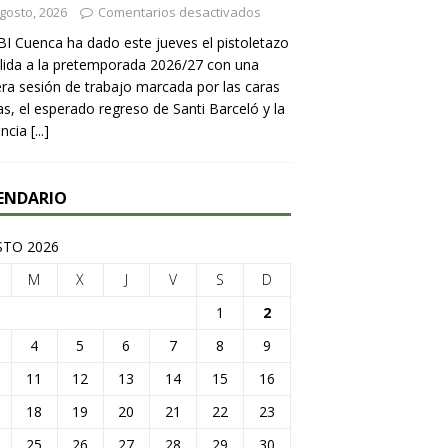
gosto, 2026
Comentarios desactivados
BI Cuenca ha dado este jueves el pistoletazo
lida a la pretemporada 2026/27 con una
ra sesión de trabajo marcada por las caras
s, el esperado regreso de Santi Barceló y la
encia
[...]
ENDARIO
TO 2026
M
X
J
V
S
D
1
2
4
5
6
7
8
9
11
12
13
14
15
16
18
19
20
21
22
23
25
26
27
28
29
30