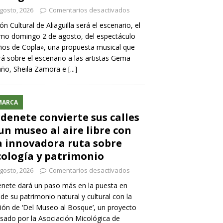
gosto, 2026
Comentarios desactivados
lón Cultural de Aliaguilla será el escenario, el
mo domingo 2 de agosto, del espectáculo
os de Copla», una propuesta musical que
rá sobre el escenario a las artistas Gema
año, Sheila Zamora e
[...]
MARCA
denete convierte sus calles
un museo al aire libre con
 innovadora ruta sobre
ología y patrimonio
gosto, 2026
Comentarios desactivados
nete dará un paso más en la puesta en
 de su patrimonio natural y cultural con la
ión de ‘Del Museo al Bosque’, un proyecto
sado por la Asociación Micológica de