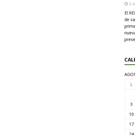
2 a
El RE
de sa
prime
nueva
pres
CAL
AGOS
L
3
10
17
24