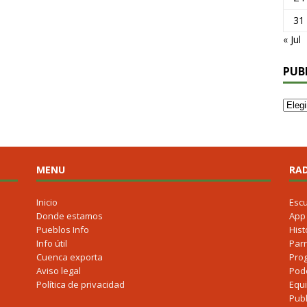
31
« Jul
PUB
MENU
RAD
Inicio
Esc
Donde estamos
App
Pueblos Info
Hist
Info útil
Parr
Cuenca exporta
Pro
Aviso legal
Pod
Política de privacidad
Equ
Publ