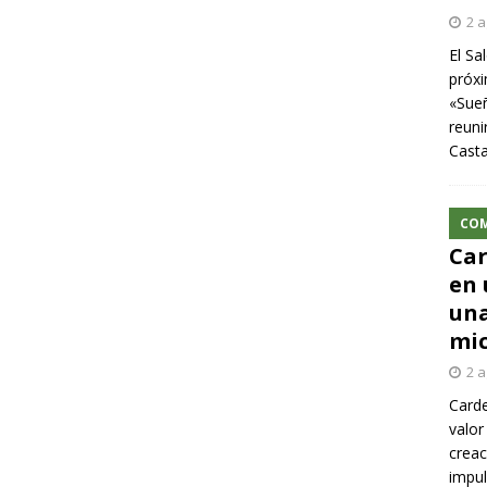
2 a
El Sa
próxi
«Sueñ
reuni
Cast
CO
Car
en 
una
mic
2 a
Carde
valor
creac
impul