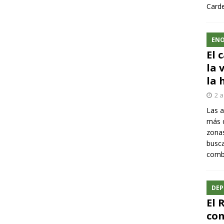
Carde
ENO
El 
la 
la 
2 a
Las a
más q
zonas
busca
comba
DEP
El 
con