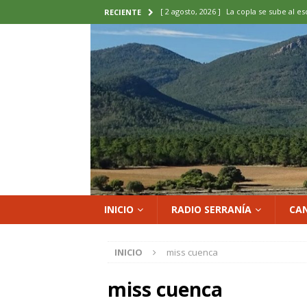
[ 2 agosto, 2026 ]
La copla se sube al es
RECIENTE
[ 2 agosto, 2026 ]
Cardenete convierte s
micología y patrimonio
COMARCA
[ 2 agosto, 2026 ]
El calor pone en jaque
ENOLOGIA
[ 2 agosto, 2026 ]
El REBI Cuenca echa a
[ 2 agosto, 2026 ]
Landete inaugura la e
del Olvido
COMARCA
INICIO
RADIO SERRANÍA
CA
INICIO
miss cuenca
miss cuenca