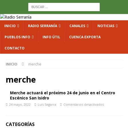
INICIO
RADIO SERRANÍA
CANALES
NOTICIAS
PUEBLOS INFO
INFO ÚTIL
CUENCA EXPORTA
CONTACTO
INICIO
merche
merche
Merche actuará el próximo 24 de junio en el Centro
Escénico San Isidro
24 mayo, 2022
Luis Segarra
Comentarios desactivados
CATEGORÍAS