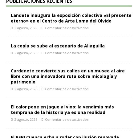
PUBLICACIONES RECIENTES
Landete inaugura la exposición colectiva «El presente
eterno» en el Centro de Arte Loma del Olvido
2 agosto, 2026
Comentarios desactivados
La copla se sube al escenario de Aliaguilla
2 agosto, 2026
Comentarios desactivados
Cardenete convierte sus calles en un museo al aire
libre con una innovadora ruta sobre micología y
patrimonio
2 agosto, 2026
Comentarios desactivados
El calor pone en jaque al vino: la vendimia más
temprana de la historia ya es una realidad
2 agosto, 2026
Comentarios desactivados
El REBI Cuenca echa a rodar con ilusión renovada