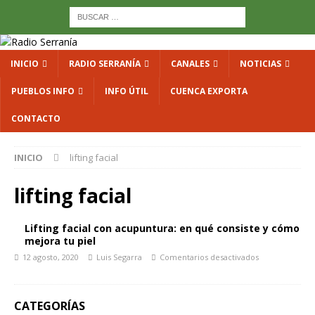
INICIO
RADIO SERRANÍA
CANALES
NOTICIAS
PUEBLOS INFO
INFO ÚTIL
CUENCA EXPORTA
CONTACTO
INICIO
lifting facial
lifting facial
Lifting facial con acupuntura: en qué consiste y cómo
mejora tu piel
12 agosto, 2020
Luis Segarra
Comentarios desactivados
CATEGORÍAS