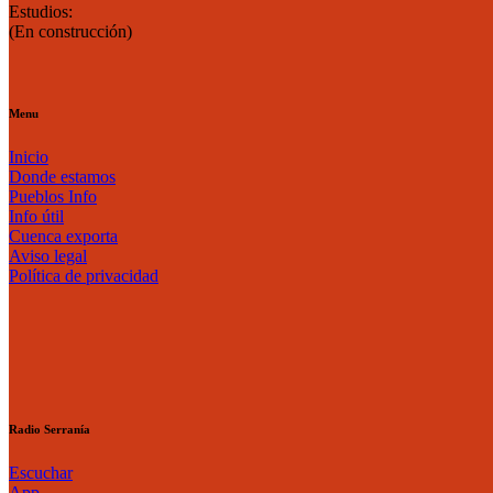
Estudios:
(En construcción)
Menu
Inicio
Donde estamos
Pueblos Info
Info útil
Cuenca exporta
Aviso legal
Política de privacidad
Radio Serranía
Escuchar
App