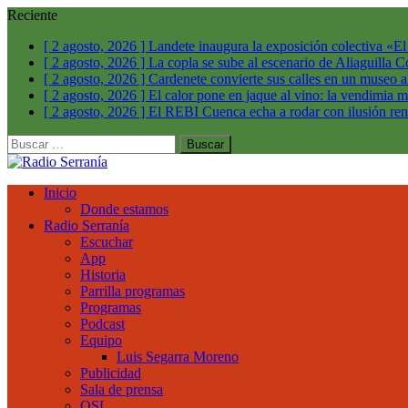
Reciente
[ 2 agosto, 2026 ]
Landete inaugura la exposición colectiva «E
[ 2 agosto, 2026 ]
La copla se sube al escenario de Aliaguilla
C
[ 2 agosto, 2026 ]
Cardenete convierte sus calles en un museo a
[ 2 agosto, 2026 ]
El calor pone en jaque al vino: la vendimia m
[ 2 agosto, 2026 ]
El REBI Cuenca echa a rodar con ilusión r
Buscar:
Inicio
Donde estamos
Radio Serranía
Escuchar
App
Historia
Parrilla programas
Programas
Podcast
Equipo
Luis Segarra Moreno
Publicidad
Sala de prensa
QSL