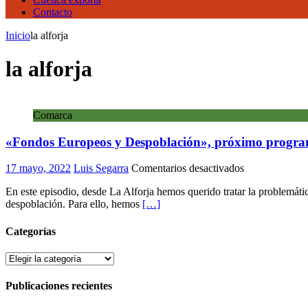
Contacto
Inicio
la alforja
la alforja
Comarca
«Fondos Europeos y Despoblación», próximo program
en
17 mayo, 2022
Luis Segarra
Comentarios desactivados
«Fondos
En este episodio, desde La Alforja hemos querido tratar la problemát
Europeos
despoblación. Para ello, hemos
[…]
y
Despoblación»
próximo
Categorías
programa
de
Categorías
«La
Alforja»
Publicaciones recientes
en
Radio