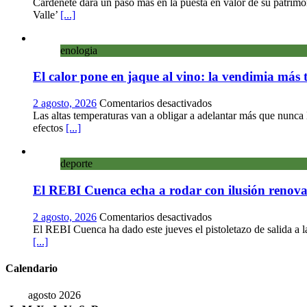
Cardenete
Cardenete dará un paso más en la puesta en valor de su patrimo
convierte
Valle’
[...]
sus
calles
enologia
en
un
El calor pone en jaque al vino: la vendimia más 
museo
al
aire
en
2 agosto, 2026
Comentarios desactivados
libre
El
Las altas temperaturas van a obligar a adelantar más que nunca
con
calor
efectos
[...]
una
pone
innovadora
en
ruta
deporte
jaque
sobre
al
micología
El REBI Cuenca echa a rodar con ilusión renov
vino:
y
la
patrimonio
vendimia
en
2 agosto, 2026
Comentarios desactivados
más
El
El REBI Cuenca ha dado este jueves el pistoletazo de salida a 
temprana
REBI
[...]
de
Cuenca
la
echa
Calendario
historia
a
ya
rodar
agosto 2026
es
con