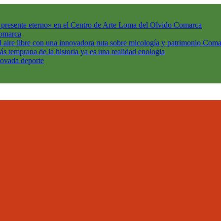
l presente eterno» en el Centro de Arte Loma del Olvido
Comarca
omarca
l aire libre con una innovadora ruta sobre micología y patrimonio
Coma
ás temprana de la historia ya es una realidad
enologia
enovada
deporte