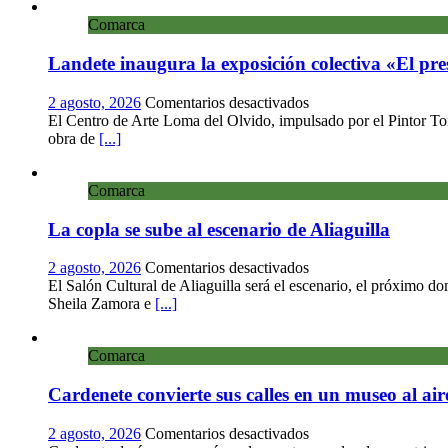
Serranía:
Comarca
12
junio
Landete inaugura la exposición colectiva «El pre
en
2 agosto, 2026
Comentarios desactivados
Landete
El Centro de Arte Loma del Olvido, impulsado por el Pintor Torr
inaugura
obra de
[...]
la
exposición
Comarca
colectiva
«El
La copla se sube al escenario de Aliaguilla
presente
eterno»
en
en
2 agosto, 2026
Comentarios desactivados
el
La
El Salón Cultural de Aliaguilla será el escenario, el próximo d
Centro
copla
Sheila Zamora e
[...]
de
se
Arte
sube
Loma
Comarca
al
del
escenario
Olvido
Cardenete convierte sus calles en un museo al ai
de
Aliaguilla
en
2 agosto, 2026
Comentarios desactivados