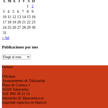
L
M
X
J
V
S
D
una
ilusión
1
2
realidad
renovada
3
4
5
6
7
8
9
10
11
12
13
14
15
16
17
18
19
20
21
22
23
24
25
26
27
28
29
30
31
« Jul
Publicaciones por mes
Publicaciones
por
mes
Contacto
Oficinas:
Ayuntamiento de Talayuelas
Plaza de Cuenca 1
16320 Talayuelas
Telf: 969 36 31 51
talayuelas @ dipucuenca.es
(suprimir espacios en blanco)