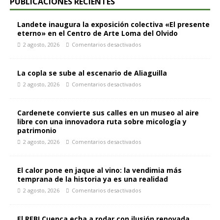
PUBLICACIONES RECIENTES
Landete inaugura la exposición colectiva «El presente
eterno» en el Centro de Arte Loma del Olvido
2 agosto, 2026
Comentarios desactivados
La copla se sube al escenario de Aliaguilla
2 agosto, 2026
Comentarios desactivados
Cardenete convierte sus calles en un museo al aire
libre con una innovadora ruta sobre micología y
patrimonio
2 agosto, 2026
Comentarios desactivados
El calor pone en jaque al vino: la vendimia más
temprana de la historia ya es una realidad
2 agosto, 2026
Comentarios desactivados
El REBI Cuenca echa a rodar con ilusión renovada