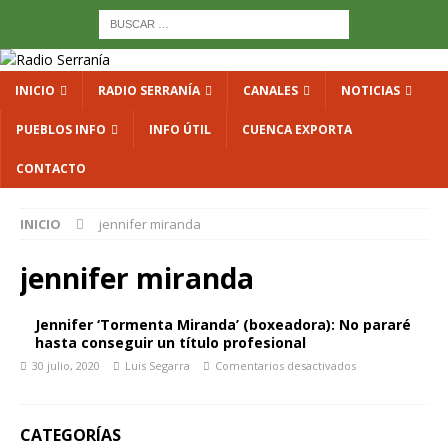
INICIO
RADIO SERRANÍA
CANALES
NOTICIAS
PUEBLOS INFO
INFO ÚTIL
CUENCA EXPORTA
CONTACTO
INICIO
jennifer miranda
jennifer miranda
Jennifer ‘Tormenta Miranda’ (boxeadora): No pararé
hasta conseguir un título profesional
30 julio, 2020
Luis Segarra
Comentarios desactivados
CATEGORÍAS