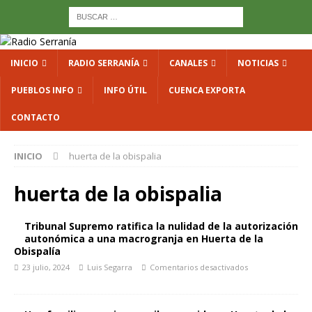
INICIO
RADIO SERRANÍA
CANALES
NOTICIAS
PUEBLOS INFO
INFO ÚTIL
CUENCA EXPORTA
CONTACTO
INICIO
huerta de la obispalia
huerta de la obispalia
Tribunal Supremo ratifica la nulidad de la autorización
autonómica a una macrogranja en Huerta de la
Obispalía
23 julio, 2024
Luis Segarra
Comentarios desactivados