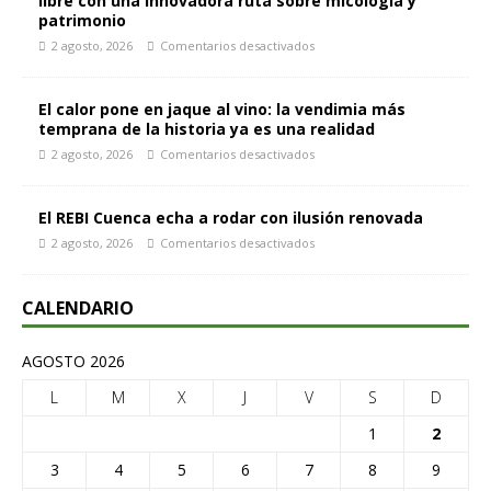
libre con una innovadora ruta sobre micología y
patrimonio
2 agosto, 2026
Comentarios desactivados
El calor pone en jaque al vino: la vendimia más
temprana de la historia ya es una realidad
2 agosto, 2026
Comentarios desactivados
El REBI Cuenca echa a rodar con ilusión renovada
2 agosto, 2026
Comentarios desactivados
CALENDARIO
AGOSTO 2026
L
M
X
J
V
S
D
1
2
3
4
5
6
7
8
9