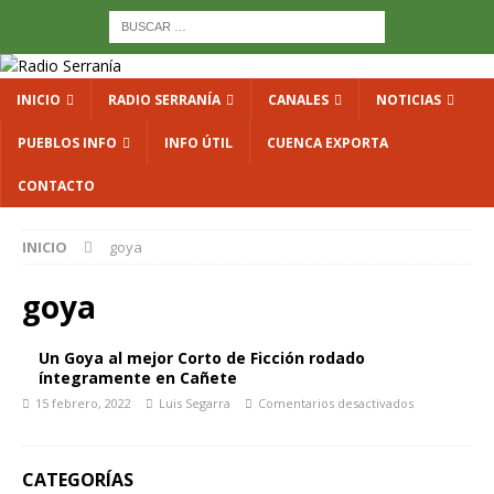
INICIO
RADIO SERRANÍA
CANALES
NOTICIAS
PUEBLOS INFO
INFO ÚTIL
CUENCA EXPORTA
CONTACTO
INICIO
goya
goya
Un Goya al mejor Corto de Ficción rodado
íntegramente en Cañete
15 febrero, 2022
Luis Segarra
Comentarios desactivados
CATEGORÍAS