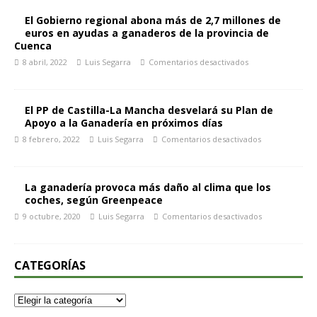
El Gobierno regional abona más de 2,7 millones de
euros en ayudas a ganaderos de la provincia de
Cuenca
8 abril, 2022
Luis Segarra
Comentarios desactivados
El PP de Castilla-La Mancha desvelará su Plan de
Apoyo a la Ganadería en próximos días
8 febrero, 2022
Luis Segarra
Comentarios desactivados
La ganadería provoca más daño al clima que los
coches, según Greenpeace
9 octubre, 2020
Luis Segarra
Comentarios desactivados
CATEGORÍAS