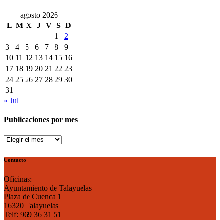
con
ilusión
agosto 2026
renovada
L
M
X
J
V
S
D
1
2
3
4
5
6
7
8
9
10
11
12
13
14
15
16
17
18
19
20
21
22
23
24
25
26
27
28
29
30
31
« Jul
Publicaciones por mes
Publicaciones
por
mes
Contacto
Oficinas:
Ayuntamiento de Talayuelas
Plaza de Cuenca 1
16320 Talayuelas
Telf: 969 36 31 51