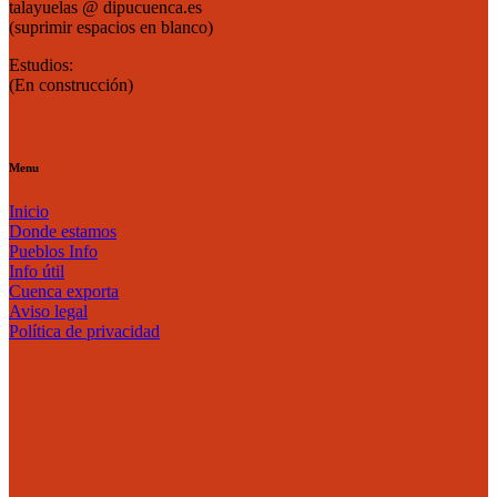
talayuelas @ dipucuenca.es
(suprimir espacios en blanco)
Estudios:
(En construcción)
Menu
Inicio
Donde estamos
Pueblos Info
Info útil
Cuenca exporta
Aviso legal
Política de privacidad