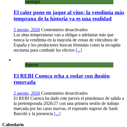
enologia
museo
al
El calor pone en jaque al vino: la vendimia más
aire
libre
temprana de la historia ya es una realidad
con
una
en
2 agosto, 2026
Comentarios desactivados
innovadora
El
Las altas temperaturas van a obligar a adelantar más que
ruta
calor
nunca la vendimia en la mayoría de zonas de viticultura de
sobre
pone
España y los productores buscan fórmulas como la recogida
micología
en
nocturna para combatir los efectos
[...]
y
jaque
patrimonio
al
deporte
vino:
la
El REBI Cuenca echa a rodar con ilusión
vendimia
más
renovada
temprana
de
en
2 agosto, 2026
Comentarios desactivados
la
El
El REBI Cuenca ha dado este jueves el pistoletazo de salida a
historia
REBI
la pretemporada 2026/27 con una primera sesión de trabajo
ya
Cuenca
marcada por las caras nuevas, el esperado regreso de Santi
es
echa
Barceló y la presencia
[...]
una
a
realidad
rodar
Calendario