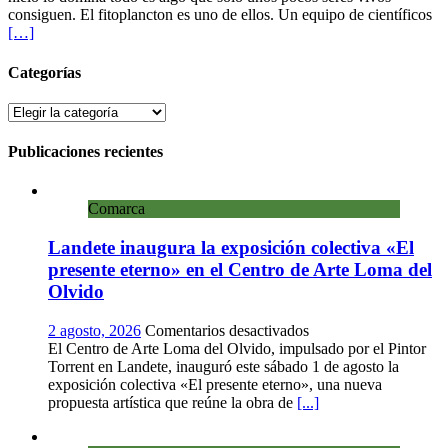
consiguen. El fitoplancton es uno de ellos. Un equipo de científicos
fitoplancton
[…]
sigue
creciendo
sin
Categorías
luz
y
Categorías
bajo
el
Publicaciones recientes
hielo
en
invierno
Comarca
Landete inaugura la exposición colectiva «El
presente eterno» en el Centro de Arte Loma del
Olvido
en
2 agosto, 2026
Comentarios desactivados
Landete
El Centro de Arte Loma del Olvido, impulsado por el Pintor
inaugura
Torrent en Landete, inauguró este sábado 1 de agosto la
la
exposición colectiva «El presente eterno», una nueva
exposición
propuesta artística que reúne la obra de
[...]
colectiva
«El