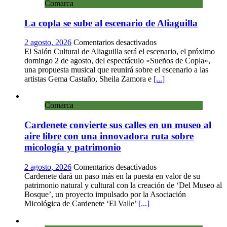
Comarca
presente
eterno»
La copla se sube al escenario de Aliaguilla
en
el
Centro
en
2 agosto, 2026
Comentarios desactivados
de
La
El Salón Cultural de Aliaguilla será el escenario, el próximo
Arte
copla
domingo 2 de agosto, del espectáculo «Sueños de Copla»,
Loma
se
una propuesta musical que reunirá sobre el escenario a las
del
sube
artistas Gema Castaño, Sheila Zamora e
[...]
Olvido
al
escenario
Comarca
de
Aliaguilla
Cardenete convierte sus calles en un museo al
aire libre con una innovadora ruta sobre
micología y patrimonio
en
2 agosto, 2026
Comentarios desactivados
Cardenete
Cardenete dará un paso más en la puesta en valor de su
convierte
patrimonio natural y cultural con la creación de ‘Del Museo al
sus
Bosque’, un proyecto impulsado por la Asociación
calles
Micológica de Cardenete ‘El Valle’
[...]
en
un