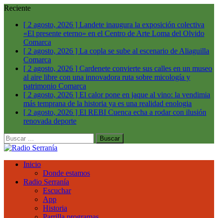
Reciente
[ 2 agosto, 2026 ]
Landete inaugura la exposición colectiva
«El presente eterno» en el Centro de Arte Loma del Olvido
Comarca
[ 2 agosto, 2026 ]
La copla se sube al escenario de Aliaguilla
Comarca
[ 2 agosto, 2026 ]
Cardenete convierte sus calles en un museo
al aire libre con una innovadora ruta sobre micología y
patrimonio
Comarca
[ 2 agosto, 2026 ]
El calor pone en jaque al vino: la vendimia
más temprana de la historia ya es una realidad
enologia
[ 2 agosto, 2026 ]
El REBI Cuenca echa a rodar con ilusión
renovada
deporte
Buscar:
Inicio
Donde estamos
Radio Serranía
Escuchar
App
Historia
Parrilla programas