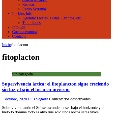
Recetas
Radio Serrania
Pueblos Info
Agenda: Fiestas, Ferias, Eventos, etc…
Tradiciones
Info útil
Cuenca exporta
Contacto
Inicio
fitoplacton
fitoplacton
Sin categoría
Supervivencia ártica: el fitoplancton sigue creciendo
sin luz y bajo el hielo en invierno
en
1 octubre, 2020
Luis Segarra
Comentarios desactivados
Supervivencia
Sobrevivir cuando el Sol se esconde meses bajo el horizonte y el
ártica:
hielo lo domina todo es algo que solo unos pocos seres vivos
el