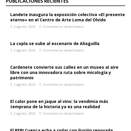
PUBLICACIONES RECIENTES
Landete inaugura la exposición colectiva «El presente
eterno» en el Centro de Arte Loma del Olvido
2 agosto, 2026
Comentarios desactivados
La copla se sube al escenario de Aliaguilla
2 agosto, 2026
Comentarios desactivados
Cardenete convierte sus calles en un museo al aire
libre con una innovadora ruta sobre micología y
patrimonio
2 agosto, 2026
Comentarios desactivados
El calor pone en jaque al vino: la vendimia más
temprana de la historia ya es una realidad
2 agosto, 2026
Comentarios desactivados
El REBI Cuenca echa a rodar con ilusión renovada