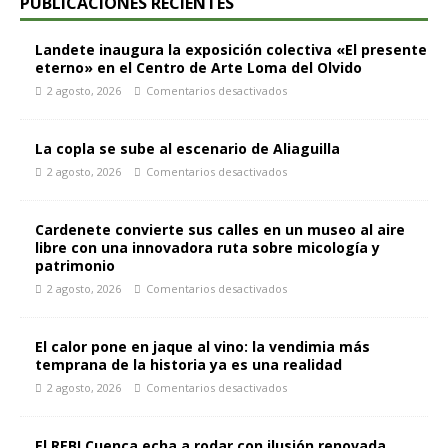
PUBLICACIONES RECIENTES
Landete inaugura la exposición colectiva «El presente
eterno» en el Centro de Arte Loma del Olvido
2 agosto, 2026
Comentarios desactivados
La copla se sube al escenario de Aliaguilla
2 agosto, 2026
Comentarios desactivados
Cardenete convierte sus calles en un museo al aire
libre con una innovadora ruta sobre micología y
patrimonio
2 agosto, 2026
Comentarios desactivados
El calor pone en jaque al vino: la vendimia más
temprana de la historia ya es una realidad
2 agosto, 2026
Comentarios desactivados
El REBI Cuenca echa a rodar con ilusión renovada