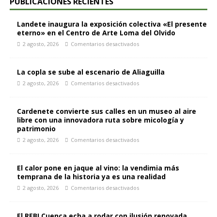
PUBLICACIONES RECIENTES
Landete inaugura la exposición colectiva «El presente
eterno» en el Centro de Arte Loma del Olvido
2 agosto, 2026
Comentarios desactivados
La copla se sube al escenario de Aliaguilla
2 agosto, 2026
Comentarios desactivados
Cardenete convierte sus calles en un museo al aire
libre con una innovadora ruta sobre micología y
patrimonio
2 agosto, 2026
Comentarios desactivados
El calor pone en jaque al vino: la vendimia más
temprana de la historia ya es una realidad
2 agosto, 2026
Comentarios desactivados
El REBI Cuenca echa a rodar con ilusión renovada