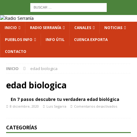
INICIO
RADIO SERRANÍA
CANALES
NOTICIAS
PUEBLOS INFO
INFO ÚTIL
CUENCA EXPORTA
CONTACTO
INICIO
edad biologica
edad biologica
En 7 pasos descubre tu verdadera edad biológica
8 diciembre, 2020
Luis Segarra
Comentarios desactivados
CATEGORÍAS