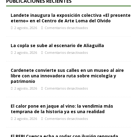
PUBLICACIONES RECIENTES
Landete inaugura la exposición colectiva «El presente
eterno» en el Centro de Arte Loma del Olvido
2 agosto, 2026
Comentarios desactivados
La copla se sube al escenario de Aliaguilla
2 agosto, 2026
Comentarios desactivados
Cardenete convierte sus calles en un museo al aire
libre con una innovadora ruta sobre micología y
patrimonio
2 agosto, 2026
Comentarios desactivados
El calor pone en jaque al vino: la vendimia más
temprana de la historia ya es una realidad
2 agosto, 2026
Comentarios desactivados
El REBI Cuenca echa a rodar con ilusión renovada