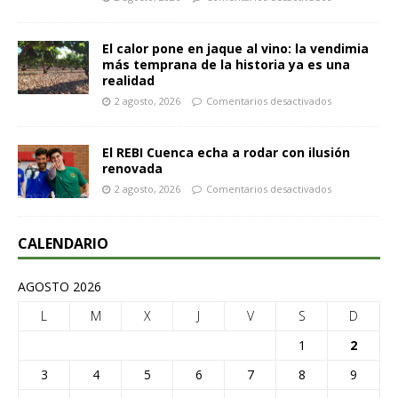
El calor pone en jaque al vino: la vendimia
más temprana de la historia ya es una
realidad
2 agosto, 2026
Comentarios desactivados
El REBI Cuenca echa a rodar con ilusión
renovada
2 agosto, 2026
Comentarios desactivados
CALENDARIO
AGOSTO 2026
L
M
X
J
V
S
D
1
2
3
4
5
6
7
8
9