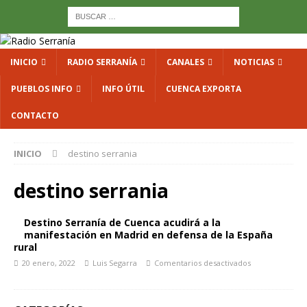
INICIO
RADIO SERRANÍA
CANALES
NOTICIAS
PUEBLOS INFO
INFO ÚTIL
CUENCA EXPORTA
CONTACTO
INICIO
destino serrania
destino serrania
Destino Serranía de Cuenca acudirá a la
manifestación en Madrid en defensa de la España
rural
20 enero, 2022
Luis Segarra
Comentarios desactivados