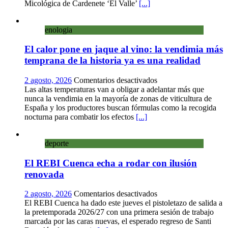
calles
Micológica de Cardenete ‘El Valle’
[...]
en
un
enologia
museo
al
El calor pone en jaque al vino: la vendimia más
aire
libre
temprana de la historia ya es una realidad
con
una
en
2 agosto, 2026
Comentarios desactivados
innovadora
El
Las altas temperaturas van a obligar a adelantar más que
ruta
calor
nunca la vendimia en la mayoría de zonas de viticultura de
sobre
pone
España y los productores buscan fórmulas como la recogida
micología
en
nocturna para combatir los efectos
[...]
y
jaque
patrimonio
al
deporte
vino:
la
El REBI Cuenca echa a rodar con ilusión
vendimia
más
renovada
temprana
de
en
2 agosto, 2026
Comentarios desactivados
la
El
El REBI Cuenca ha dado este jueves el pistoletazo de salida a
historia
REBI
la pretemporada 2026/27 con una primera sesión de trabajo
ya
Cuenca
marcada por las caras nuevas, el esperado regreso de Santi
es