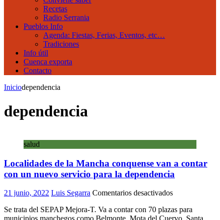
Recetas
Radio Serrania
Pueblos Info
Agenda: Fiestas, Ferias, Eventos, etc…
Tradiciones
Info útil
Cuenca exporta
Contacto
Inicio
dependencia
dependencia
salud
Localidades de la Mancha conquense van a contar
con un nuevo servicio para la dependencia
en
21 junio, 2022
Luis Segarra
Comentarios desactivados
Localidades
Se trata del SEPAP Mejora-T. Va a contar con 70 plazas para
de
municipios manchegos como Belmonte, Mota del Cuervo, Santa
la