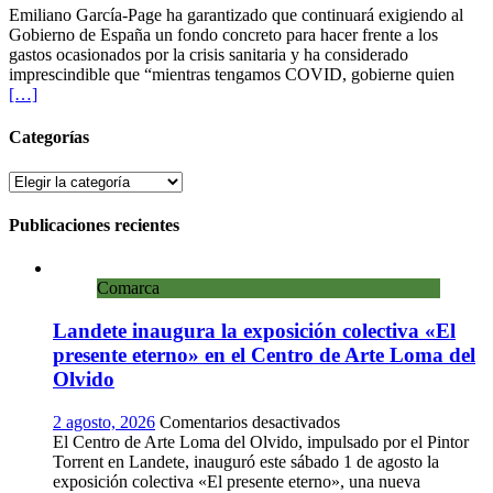
Cuenca
Emiliano García-Page ha garantizado que continuará exigiendo al
La
Gobierno de España un fondo concreto para hacer frente a los
Mancha
gastos ocasionados por la crisis sanitaria y ha considerado
destinará
imprescindible que “mientras tengamos COVID, gobierne quien
“casi
[…]
140
millones
de
Categorías
euros”
a
Categorías
educación,
dependencia
Publicaciones recientes
y
a
un
Comarca
nuevo
fondo
Landete inaugura la exposición colectiva «El
específico
presente eterno» en el Centro de Arte Loma del
“para
los
Olvido
más
vulnerables”
en
2 agosto, 2026
Comentarios desactivados
Landete
El Centro de Arte Loma del Olvido, impulsado por el Pintor
inaugura
Torrent en Landete, inauguró este sábado 1 de agosto la
la
exposición colectiva «El presente eterno», una nueva