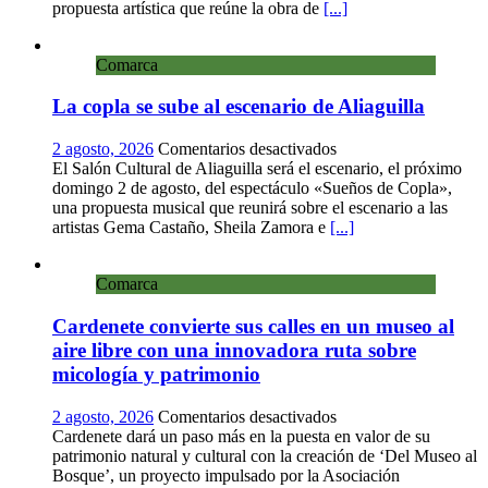
exposición
propuesta artística que reúne la obra de
[...]
colectiva
«El
Comarca
presente
eterno»
La copla se sube al escenario de Aliaguilla
en
el
Centro
en
2 agosto, 2026
Comentarios desactivados
de
La
El Salón Cultural de Aliaguilla será el escenario, el próximo
Arte
copla
domingo 2 de agosto, del espectáculo «Sueños de Copla»,
Loma
se
una propuesta musical que reunirá sobre el escenario a las
del
sube
artistas Gema Castaño, Sheila Zamora e
[...]
Olvido
al
escenario
Comarca
de
Aliaguilla
Cardenete convierte sus calles en un museo al
aire libre con una innovadora ruta sobre
micología y patrimonio
en
2 agosto, 2026
Comentarios desactivados
Cardenete
Cardenete dará un paso más en la puesta en valor de su
convierte
patrimonio natural y cultural con la creación de ‘Del Museo al
sus
Bosque’, un proyecto impulsado por la Asociación