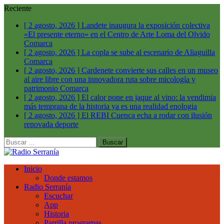
Reciente
[ 2 agosto, 2026 ]
Landete inaugura la exposición colectiva
«El presente eterno» en el Centro de Arte Loma del Olvido
Comarca
[ 2 agosto, 2026 ]
La copla se sube al escenario de Aliaguilla
Comarca
[ 2 agosto, 2026 ]
Cardenete convierte sus calles en un museo
al aire libre con una innovadora ruta sobre micología y
patrimonio
Comarca
[ 2 agosto, 2026 ]
El calor pone en jaque al vino: la vendimia
más temprana de la historia ya es una realidad
enologia
[ 2 agosto, 2026 ]
El REBI Cuenca echa a rodar con ilusión
renovada
deporte
Buscar:
Inicio
Donde estamos
Radio Serranía
Escuchar
App
Historia
Parrilla programas