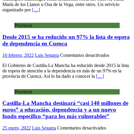
María de los Llanos u Osa de la Vega, entre otros. Un servicio
Mancha
organizado por
[…]
conquense
van
a
Provincia
contar
con
Desde 2015 se ha reducido un 97% la lista de espera
un
nuevo
de dependencia en Cuenca
servicio
para
en
10 febrero, 2022
Luis Segarra
Comentarios desactivados
la
Desde
dependencia
El Gobierno de Castilla-La Mancha ha reducido desde 2015 la lista
2015
de espera de atención a la dependencia en más de un 97% en la
se
provincia de Cuenca. Así lo ha dado a conocer la
[…]
ha
reducido
un
Provincia
97%
la
Castilla-La Mancha destinará “casi 140 millones de
lista
de
euros” a educación, dependencia y a un nuevo
espera
fondo específico “para los más vulnerables”
de
dependencia
en
25 enero, 2022
Luis Segarra
Comentarios desactivados
en
Castilla-