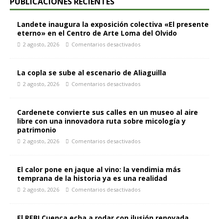
PUBLICACIONES RECIENTES
Landete inaugura la exposición colectiva «El presente
eterno» en el Centro de Arte Loma del Olvido
2 agosto, 2026
Comentarios desactivados
La copla se sube al escenario de Aliaguilla
2 agosto, 2026
Comentarios desactivados
Cardenete convierte sus calles en un museo al aire
libre con una innovadora ruta sobre micología y
patrimonio
2 agosto, 2026
Comentarios desactivados
El calor pone en jaque al vino: la vendimia más
temprana de la historia ya es una realidad
2 agosto, 2026
Comentarios desactivados
El REBI Cuenca echa a rodar con ilusión renovada