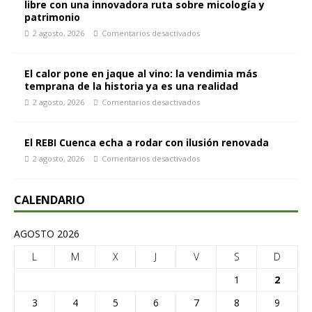
libre con una innovadora ruta sobre micología y
patrimonio
2 agosto, 2026
Comentarios desactivados
El calor pone en jaque al vino: la vendimia más
temprana de la historia ya es una realidad
2 agosto, 2026
Comentarios desactivados
El REBI Cuenca echa a rodar con ilusión renovada
2 agosto, 2026
Comentarios desactivados
CALENDARIO
AGOSTO 2026
L
M
X
J
V
S
D
1
2
3
4
5
6
7
8
9