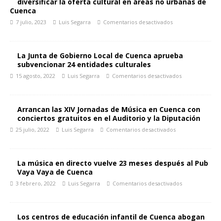
diversificar la oferta cultural en áreas no urbanas de
Cuenca
7 julio, 2023
Luis Segarra
Comentarios desactivados
La Junta de Gobierno Local de Cuenca aprueba
subvencionar 24 entidades culturales
15 agosto, 2022
Luis Segarra
Comentarios desactivados
Arrancan las XIV Jornadas de Música en Cuenca con
conciertos gratuitos en el Auditorio y la Diputación
25 julio, 2022
Luis Segarra
Comentarios desactivados
La música en directo vuelve 23 meses después al Pub
Vaya Vaya de Cuenca
3 febrero, 2022
Luis Segarra
Comentarios desactivados
Los centros de educación infantil de Cuenca abogan