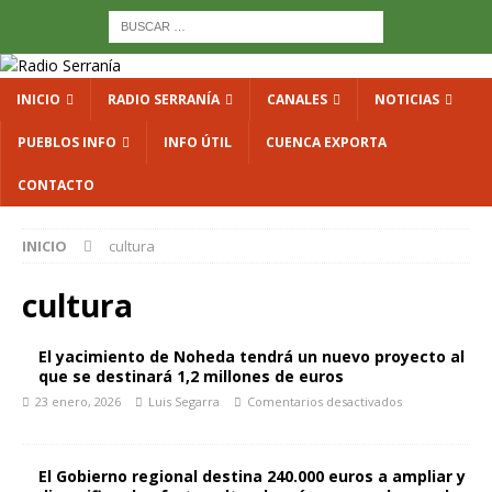
INICIO
RADIO SERRANÍA
CANALES
NOTICIAS
PUEBLOS INFO
INFO ÚTIL
CUENCA EXPORTA
CONTACTO
INICIO
cultura
cultura
El yacimiento de Noheda tendrá un nuevo proyecto al
que se destinará 1,2 millones de euros
23 enero, 2026
Luis Segarra
Comentarios desactivados
El Gobierno regional destina 240.000 euros a ampliar y