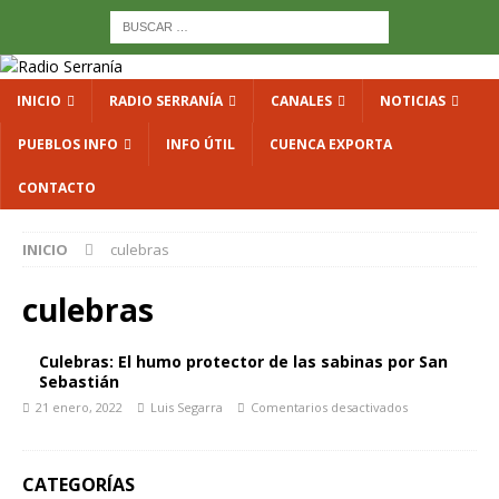
INICIO
RADIO SERRANÍA
CANALES
NOTICIAS
PUEBLOS INFO
INFO ÚTIL
CUENCA EXPORTA
CONTACTO
INICIO
culebras
culebras
Culebras: El humo protector de las sabinas por San
Sebastián
21 enero, 2022
Luis Segarra
Comentarios desactivados
CATEGORÍAS