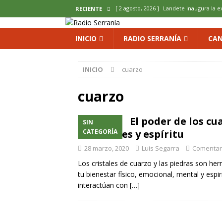
[ 2 agosto, 2026 ]
Landete inaugura la e
RECIENTE
del Olvido
COMARCA
INICIO
RADIO SERRANÍA
CAN
[ 2 agosto, 2026 ]
La copla se sube al es
[ 2 agosto, 2026 ]
Cardenete convierte s
INICIO
cuarzo
micología y patrimonio
COMARCA
cuarzo
[ 2 agosto, 2026 ]
El calor pone en jaque
ENOLOGIA
El poder de los cu
SIN
[ 2 agosto, 2026 ]
El REBI Cuenca echa a
emociones y espíritu
CATEGORÍA
28 marzo, 2020
Luis Segarra
Comentar
Los cristales de cuarzo y las piedras son he
tu bienestar físico, emocional, mental y espir
interactúan con
[…]