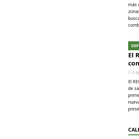
más q
zonas
busca
comba
DEP
El 
con
2 a
El RE
de sa
prime
nueva
pres
CAL