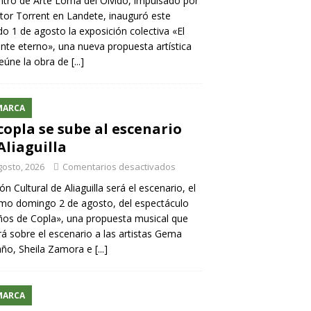
ntro de Arte Loma del Olvido, impulsado por
ntor Torrent en Landete, inauguró este
o 1 de agosto la exposición colectiva «El
nte eterno», una nueva propuesta artística
eúne la obra de
[...]
MARCA
copla se sube al escenario
Aliaguilla
gosto, 2026
Comentarios desactivados
lón Cultural de Aliaguilla será el escenario, el
mo domingo 2 de agosto, del espectáculo
os de Copla», una propuesta musical que
rá sobre el escenario a las artistas Gema
año, Sheila Zamora e
[...]
MARCA