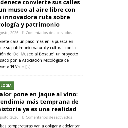
denete convierte sus calles
un museo al aire libre con
 innovadora ruta sobre
ología y patrimonio
gosto, 2026
Comentarios desactivados
nete dará un paso más en la puesta en
 de su patrimonio natural y cultural con la
ión de ‘Del Museo al Bosque’, un proyecto
sado por la Asociación Micológica de
nete ‘El Valle’
[...]
LOGIA
calor pone en jaque al vino:
vendimia más temprana de
historia ya es una realidad
gosto, 2026
Comentarios desactivados
ltas temperaturas van a obligar a adelantar