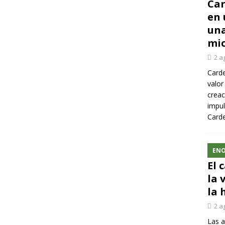
Car
en 
una
mic
2 a
Carde
valor
creac
impul
Carde
ENO
El 
la 
la 
2 a
Las a