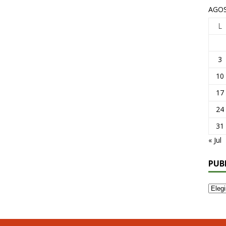
AGOS
L
3
10
17
24
31
« Jul
PUB