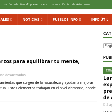
xposición colectiva «El presente eterno» en el Centro de Arte Loma
ALES
NOTICIAS
PUEBLOS INFO
INFO ÚTIL
cenario de Aliaguilla
COMARCA
us calles en un museo al aire libre con una innovadora ruta sobre
CAT
 al vino: la vendimia más temprana de la historia ya es una realidad
PUB
arzos para equilibrar tu mente,
 rodar con ilusión renovada
DEPORTE
CO
ios desactivados
Lan
rramientas que surgen de la naturaleza y ayudan a mejorar
exp
itual. Estos elementos trabajan en el nivel vibratorio, donde
pre
de 
2 a