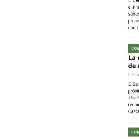
El Ce
el Pi
sábad
prese
que r
CO
La 
de 
2 a
El Sa
próxi
«Sueñ
reuni
Cast
CO