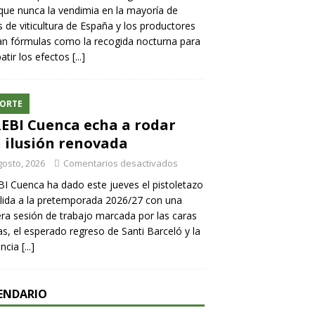
ue nunca la vendimia en la mayoría de
 de viticultura de España y los productores
n fórmulas como la recogida nocturna para
tir los efectos
[...]
ORTE
REBI Cuenca echa a rodar
 ilusión renovada
gosto, 2026
Comentarios desactivados
BI Cuenca ha dado este jueves el pistoletazo
lida a la pretemporada 2026/27 con una
ra sesión de trabajo marcada por las caras
s, el esperado regreso de Santi Barceló y la
encia
[...]
ENDARIO