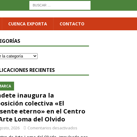
CUENCA EXPORTA
CONTACTO
EGORÍAS
LICACIONES RECIENTES
MARCA
dete inaugura la
osición colectiva «El
sente eterno» en el Centro
Arte Loma del Olvido
gosto, 2026
Comentarios desactivados