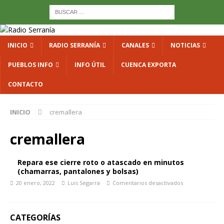
INICIO
RADIO SERRANÍA
CANALES
NOTICIAS
PUEBLOS INFO
INFO ÚTIL
CUENCA EXPORTA
CONTACTO
INICIO
cremallera
cremallera
Repara ese cierre roto o atascado en minutos
(chamarras, pantalones y bolsas)
20 enero, 2022
Luis Segarra
Comentarios desactivados
CATEGORÍAS