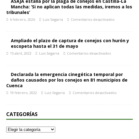
ASAJA estalla por la plaga de conejos en Castilla-La
Mancha: ‘Si no aplican todas las medidas, iremos a los
tribunales’
6 febrero, 2026
Luis Segarra
Comentarios desactivados
Ampliado el plazo de captura de conejos con hurón y
escopeta hasta el 31 de mayo
15 abril, 2023
Luis Segarra
Comentarios desactivados
Declarada la emergencia cinegética temporal por
daños causados por los conejos en 81 municipios de
Cuenca
19 febrero, 2022
Luis Segarra
Comentarios desactivados
CATEGORÍAS