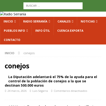
INICIO
RADIO SERRANÍA
CANALES
NOTICIAS
PUEBLOS INFO
INFO ÚTIL
CUENCA EXPORTA
CONTACTO
INICIO
conejos
conejos
La Diputación adelantará el 75% de la ayuda para el
control de la población de conejos a la que se
destinan 500.000 euros
24 marzo, 2026
Luis Segarra
Comentarios desactivados