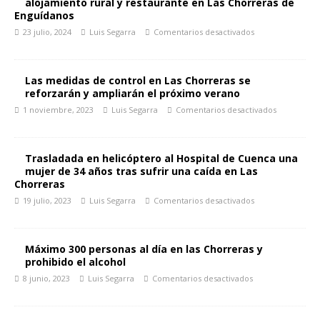
alojamiento rural y restaurante en Las Chorreras de
Enguídanos
23 julio, 2024
Luis Segarra
Comentarios desactivados
Las medidas de control en Las Chorreras se
reforzarán y ampliarán el próximo verano
1 noviembre, 2023
Luis Segarra
Comentarios desactivados
Trasladada en helicóptero al Hospital de Cuenca una
mujer de 34 años tras sufrir una caída en Las
Chorreras
19 julio, 2023
Luis Segarra
Comentarios desactivados
Máximo 300 personas al día en las Chorreras y
prohibido el alcohol
8 junio, 2023
Luis Segarra
Comentarios desactivados