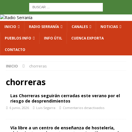
INICIO
RADIO SERRANÍA
CANALES
NOTICIAS
PUEBLOS INFO
INFO ÚTIL
CUENCA EXPORTA
CONTACTO
INICIO
chorreras
chorreras
Las Chorreras seguirán cerradas este verano por el
riesgo de desprendimientos
6 junio, 2026
Luis Segarra
Comentarios desactivados
Vía libre a un centro de enseñanza de hostelería,