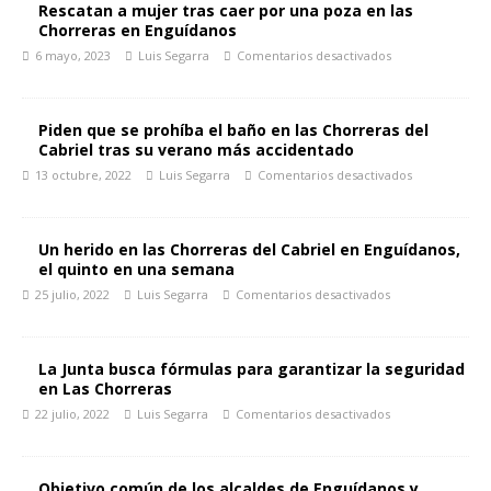
Rescatan a mujer tras caer por una poza en las
Chorreras en Enguídanos
6 mayo, 2023
Luis Segarra
Comentarios desactivados
Piden que se prohíba el baño en las Chorreras del
Cabriel tras su verano más accidentado
13 octubre, 2022
Luis Segarra
Comentarios desactivados
Un herido en las Chorreras del Cabriel en Enguídanos,
el quinto en una semana
25 julio, 2022
Luis Segarra
Comentarios desactivados
La Junta busca fórmulas para garantizar la seguridad
en Las Chorreras
22 julio, 2022
Luis Segarra
Comentarios desactivados
Objetivo común de los alcaldes de Enguídanos y