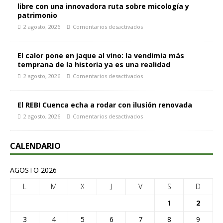
libre con una innovadora ruta sobre micología y
patrimonio
2 agosto, 2026
Comentarios desactivados
El calor pone en jaque al vino: la vendimia más
temprana de la historia ya es una realidad
2 agosto, 2026
Comentarios desactivados
El REBI Cuenca echa a rodar con ilusión renovada
2 agosto, 2026
Comentarios desactivados
CALENDARIO
AGOSTO 2026
L
M
X
J
V
S
D
1
2
3
4
5
6
7
8
9