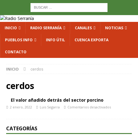
INICIO
RADIO SERRANÍA
CANALES
NOTICIAS
PUEBLOS INFO
INFO ÚTIL
CUENCA EXPORTA
CONTACTO
INICIO
cerdos
cerdos
El valor añadido detrás del sector porcino
2 enero, 2022
Luis Segarra
Comentarios desactivados
CATEGORÍAS