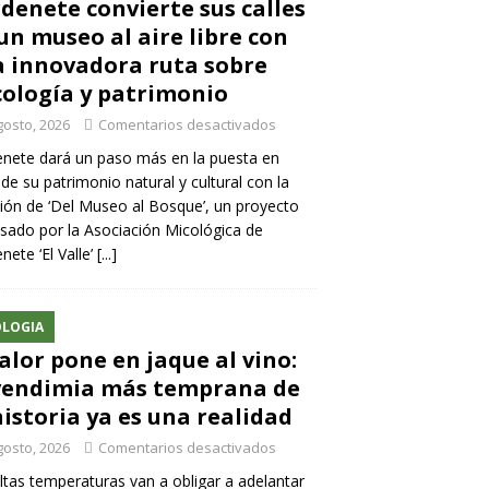
denete convierte sus calles
un museo al aire libre con
 innovadora ruta sobre
ología y patrimonio
gosto, 2026
Comentarios desactivados
nete dará un paso más en la puesta en
 de su patrimonio natural y cultural con la
ión de ‘Del Museo al Bosque’, un proyecto
sado por la Asociación Micológica de
nete ‘El Valle’
[...]
LOGIA
calor pone en jaque al vino:
vendimia más temprana de
historia ya es una realidad
gosto, 2026
Comentarios desactivados
ltas temperaturas van a obligar a adelantar