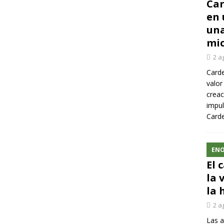
Car
en 
una
mic
2 a
Carde
valor
creac
impul
Carde
ENO
El 
la 
la 
2 a
Las a