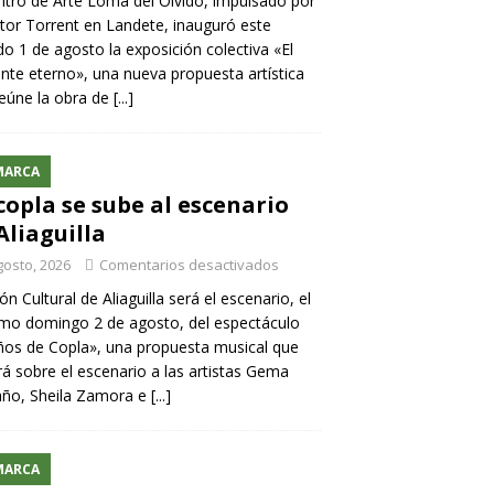
ntro de Arte Loma del Olvido, impulsado por
ntor Torrent en Landete, inauguró este
o 1 de agosto la exposición colectiva «El
nte eterno», una nueva propuesta artística
eúne la obra de
[...]
MARCA
copla se sube al escenario
Aliaguilla
gosto, 2026
Comentarios desactivados
lón Cultural de Aliaguilla será el escenario, el
mo domingo 2 de agosto, del espectáculo
os de Copla», una propuesta musical que
rá sobre el escenario a las artistas Gema
año, Sheila Zamora e
[...]
MARCA