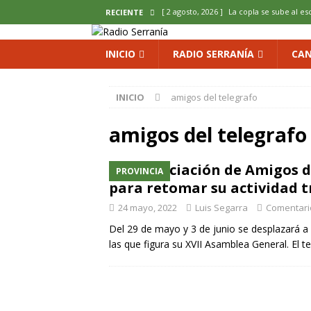
[ 2 agosto, 2026 ]
La copla se sube al es
RECIENTE
[ 2 agosto, 2026 ]
Cardenete convierte s
INICIO
RADIO SERRANÍA
CAN
micología y patrimonio
COMARCA
[ 2 agosto, 2026 ]
El calor pone en jaque
INICIO
amigos del telegrafo
ENOLOGIA
amigos del telegrafo
[ 2 agosto, 2026 ]
El REBI Cuenca echa a
[ 2 agosto, 2026 ]
Landete inaugura la e
La Asociación de Amigos d
PROVINCIA
del Olvido
COMARCA
para retomar su actividad 
24 mayo, 2022
Luis Segarra
Comentari
Del 29 de mayo y 3 de junio se desplazará a 
las que figura su XVII Asamblea General. El 