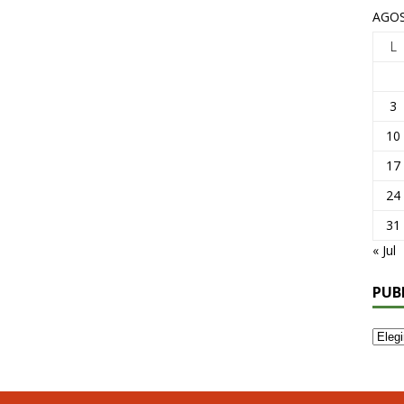
AGOS
L
3
10
17
24
31
« Jul
PUB