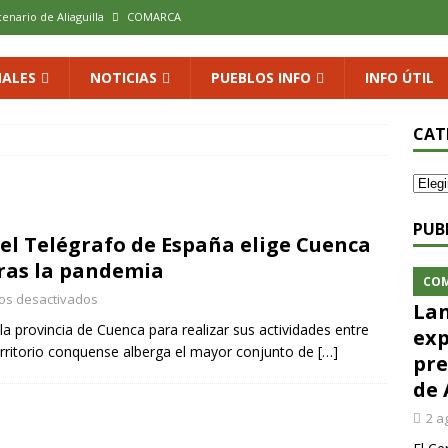
cenario de Aliaguilla
COMARCA
us calles en un museo al aire libre con una innovadora ruta sobre
ALES
NOTICIAS
PUEBLOS INFO
INFO ÚTIL
 al vino: la vendimia más temprana de la historia ya es una realidad
CAT
 rodar con ilusión renovada
DEPORTE
xposición colectiva «El presente eterno» en el Centro de Arte Loma
PUB
el Telégrafo de España elige Cuenca
tras la pandemia
CO
os desactivados
Lan
la provincia de Cuenca para realizar sus actividades entre
exp
territorio conquense alberga el mayor conjunto de
[…]
pre
de 
2 a