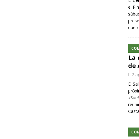
El Ce
el Pi
sábad
prese
que r
CO
La 
de 
2 a
El Sa
próxi
«Sueñ
reuni
Cast
CO