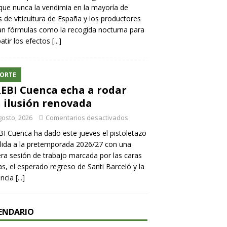
ue nunca la vendimia en la mayoría de
 de viticultura de España y los productores
n fórmulas como la recogida nocturna para
tir los efectos
[...]
ORTE
REBI Cuenca echa a rodar
 ilusión renovada
gosto, 2026
Comentarios desactivados
BI Cuenca ha dado este jueves el pistoletazo
lida a la pretemporada 2026/27 con una
ra sesión de trabajo marcada por las caras
s, el esperado regreso de Santi Barceló y la
encia
[...]
ENDARIO