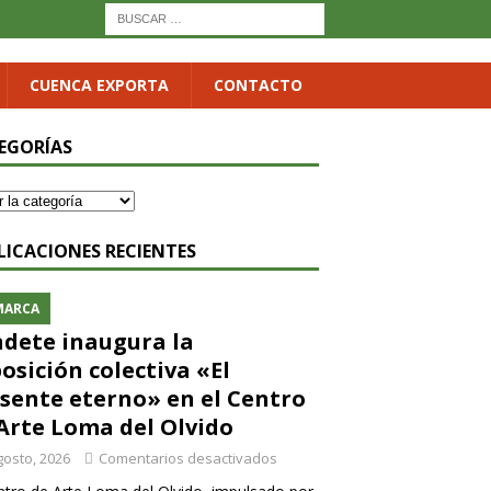
CUENCA EXPORTA
CONTACTO
EGORÍAS
LICACIONES RECIENTES
MARCA
dete inaugura la
osición colectiva «El
sente eterno» en el Centro
Arte Loma del Olvido
gosto, 2026
Comentarios desactivados