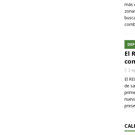
más q
zonas
busca
comba
DEP
El 
con
2 a
El RE
de sa
prime
nueva
pres
CAL