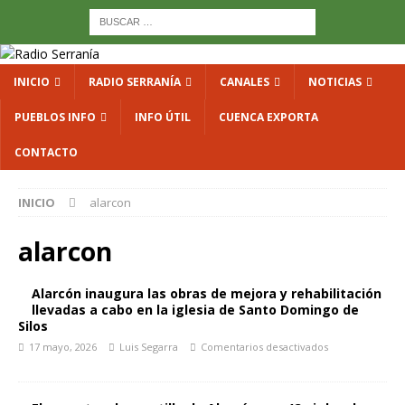
INICIO
RADIO SERRANÍA
CANALES
NOTICIAS
PUEBLOS INFO
INFO ÚTIL
CUENCA EXPORTA
CONTACTO
INICIO
alarcon
alarcon
Alarcón inaugura las obras de mejora y rehabilitación
llevadas a cabo en la iglesia de Santo Domingo de
Silos
17 mayo, 2026
Luis Segarra
Comentarios desactivados