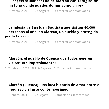
El espectacular castillo de Alarcón con 13 siglos de
historia donde puedes dormir como un rey
11 marzo, 2026
Luis Segarra
Comentarios desactivados
La iglesia de San Juan Bautista que visitan 40.000
personas al año: en Alarcón, un pueblo y protegido
por la Unesco
11 marzo, 2026
Luis Segarra
Comentarios desactivados
Alarcón, el pueblo de Cuenca que todos quieren
visitar: «Es impresionante»
13 febrero, 2026
Luis Segarra
Comentarios desactivados
Alarcón (Cuenca): una loca historia de amor entre el
medievo y el arte contemporáneo
19 enero, 2024
Luis Segarra
Comentarios desactivados