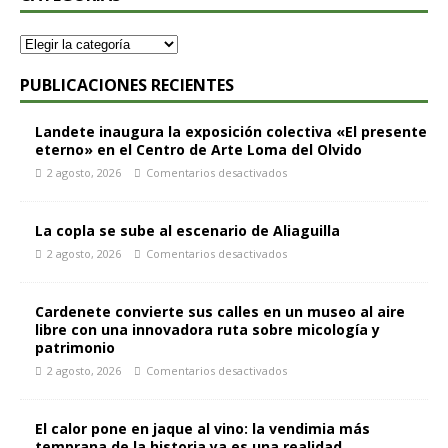
PUBLICACIONES RECIENTES
Landete inaugura la exposición colectiva «El presente
eterno» en el Centro de Arte Loma del Olvido
2 agosto, 2026
Comentarios desactivados
La copla se sube al escenario de Aliaguilla
2 agosto, 2026
Comentarios desactivados
Cardenete convierte sus calles en un museo al aire
libre con una innovadora ruta sobre micología y
patrimonio
2 agosto, 2026
Comentarios desactivados
El calor pone en jaque al vino: la vendimia más
temprana de la historia ya es una realidad