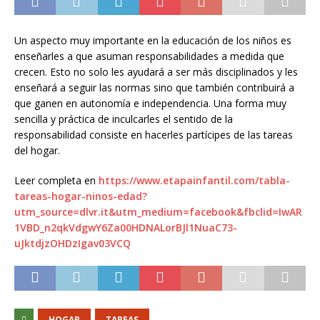
Un aspecto muy importante en la educación de los niños es
enseñarles a que asuman responsabilidades a medida que
crecen. Esto no solo les ayudará a ser más disciplinados y les
enseñará a seguir las normas sino que también contribuirá a
que ganen en autonomía e independencia. Una forma muy
sencilla y práctica de inculcarles el sentido de la
responsabilidad consiste en hacerles partícipes de las tareas
del hogar.
Leer completa en
https://www.etapainfantil.com/tabla-
tareas-hogar-ninos-edad?
utm_source=dlvr.it&utm_medium=facebook&fbclid=IwAR
1VBD_n2qkVdgwY6Za00HDNALorBJl1NuaC73-
uJktdjzOHDzIgav03VCQ
HOGAR
TAREAS