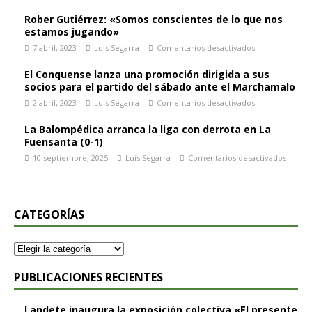
Rober Gutiérrez: «Somos conscientes de lo que nos
estamos jugando»
7 abril, 2023
Luis Segarra
Comentarios desactivados
El Conquense lanza una promoción dirigida a sus
socios para el partido del sábado ante el Marchamalo
2 abril, 2023
Luis Segarra
Comentarios desactivados
La Balompédica arranca la liga con derrota en La
Fuensanta (0-1)
10 septiembre, 2025
Luis Segarra
Comentarios desactivados
CATEGORÍAS
PUBLICACIONES RECIENTES
Landete inaugura la exposición colectiva «El presente