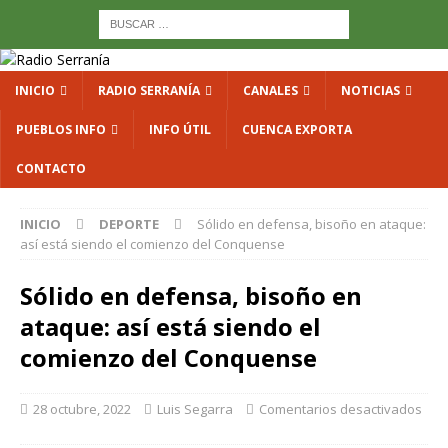
INICIO
RADIO SERRANÍA
CANALES
NOTICIAS
PUEBLOS INFO
INFO ÚTIL
CUENCA EXPORTA
CONTACTO
INICIO
DEPORTE
Sólido en defensa, bisoño en ataque:
así está siendo el comienzo del Conquense
Sólido en defensa, bisoño en
ataque: así está siendo el
comienzo del Conquense
28 octubre, 2022
Luis Segarra
Comentarios desactivados